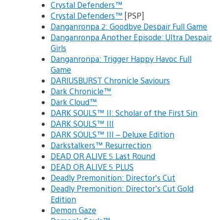
Crystal Defenders™
Crystal Defenders™
[PSP]
Danganronpa 2: Goodbye Despair Full Game
Danganronpa Another Episode: Ultra Despair
Girls
Danganronpa: Trigger Happy Havoc Full
Game
DARIUSBURST Chronicle Saviours
Dark Chronicle™
Dark Cloud™
DARK SOULS™ II: Scholar of the First Sin
DARK SOULS™ III
DARK SOULS™ III – Deluxe Edition
Darkstalkers™ Resurrection
DEAD OR ALIVE 5 Last Round
DEAD OR ALIVE 5 PLUS
Deadly Premonition: Director’s Cut
Deadly Premonition: Director’s Cut Gold
Edition
Demon Gaze