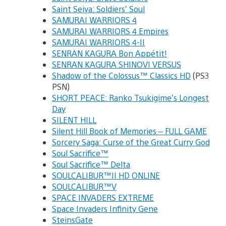
Saint Seiya: Soldiers’ Soul
SAMURAI WARRIORS 4
SAMURAI WARRIORS 4 Empires
SAMURAI WARRIORS 4-II
SENRAN KAGURA Bon Appétit!
SENRAN KAGURA SHINOVI VERSUS
Shadow of the Colossus™ Classics HD
(PS3
PSN)
SHORT PEACE: Ranko Tsukigime’s Longest
Day
SILENT HILL
Silent Hill Book of Memories – FULL GAME
Sorcery Saga: Curse of the Great Curry God
Soul Sacrifice™
Soul Sacrifice™ Delta
SOULCALIBUR™II HD ONLINE
SOULCALIBUR™V
SPACE INVADERS EXTREME
Space Invaders Infinity Gene
SteinsGate