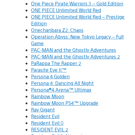
One Piece Pirate Warriors 3 – Gold Edition
ONE PIECE Unlimited World Red
ONE PIECE Unlimited World Red – Prestige
Edition
Onechanbara Z2: Chaos
Operation Abyss: New Tokyo Legacy – Full
Game
PAC-MAN and the Ghostly Adventures
PAC-MAN and the Ghostly Adventures 2
PaRappa The Rapper 2
Parasite Eve II™
Persona 4 Golden
Persona 4: Dancing All Night
Persona®4 Arena™ Ultimax
Rainbow Moon
Rainbow Moon PS4™ Upgrade
Ray Gigant
Resident Evil
Resident Evil 0
RESIDENT EVIL 2