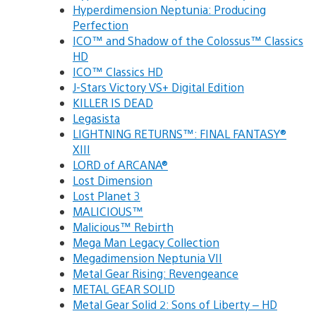
Hyperdimension Neptunia: Producing
Perfection
ICO™ and Shadow of the Colossus™ Classics
HD
ICO™ Classics HD
J-Stars Victory VS+ Digital Edition
KILLER IS DEAD
Legasista
LIGHTNING RETURNS™: FINAL FANTASY®
XIII
LORD of ARCANA®
Lost Dimension
Lost Planet 3
MALICIOUS™
Malicious™ Rebirth
Mega Man Legacy Collection
Megadimension Neptunia VII
Metal Gear Rising: Revengeance
METAL GEAR SOLID
Metal Gear Solid 2: Sons of Liberty – HD