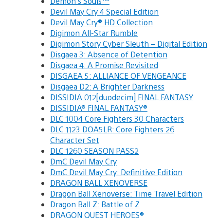
Demon’s Souls™
Devil May Cry 4 Special Edition
Devil May Cry® HD Collection
Digimon All-Star Rumble
Digimon Story Cyber Sleuth – Digital Edition
Disgaea 3: Absence of Detention
Disgaea 4: A Promise Revisited
DISGAEA 5: ALLIANCE OF VENGEANCE
Disgaea D2: A Brighter Darkness
DISSIDIA 012[duodecim] FINAL FANTASY
DISSIDIA® FINAL FANTASY®
DLC 1004 Core Fighters 30 Characters
DLC 1123 DOA5LR: Core Fighters 26
Character Set
DLC 1260 SEASON PASS2
DmC Devil May Cry
DmC Devil May Cry: Definitive Edition
DRAGON BALL XENOVERSE
Dragon Ball Xenoverse: Time Travel Edition
Dragon Ball Z: Battle of Z
DRAGON QUEST HEROES®