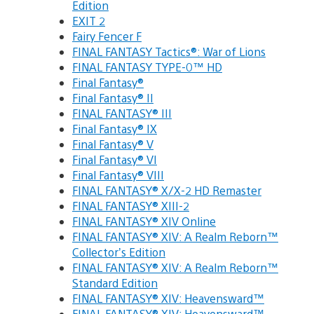
Edition
EXIT 2
Fairy Fencer F
FINAL FANTASY Tactics®: War of Lions
FINAL FANTASY TYPE-0™ HD
Final Fantasy®
Final Fantasy® II
FINAL FANTASY® III
Final Fantasy® IX
Final Fantasy® V
Final Fantasy® VI
Final Fantasy® VIII
FINAL FANTASY® X/X-2 HD Remaster
FINAL FANTASY® XIII-2
FINAL FANTASY® XIV Online
FINAL FANTASY® XIV: A Realm Reborn™
Collector’s Edition
FINAL FANTASY® XIV: A Realm Reborn™
Standard Edition
FINAL FANTASY® XIV: Heavensward™
FINAL FANTASY® XIV: Heavensward™ –