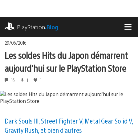
Accéder
au
contenu
playstation.com
PlayStation
.Blog
MEN
29/06/2016
Les soldes Hits du Japon démarrent
aujourd’hui sur le PlayStation Store
16
1
1
Dark Souls III, Street Fighter V, Metal Gear Solid V,
Gravity Rush, et bien d'autres