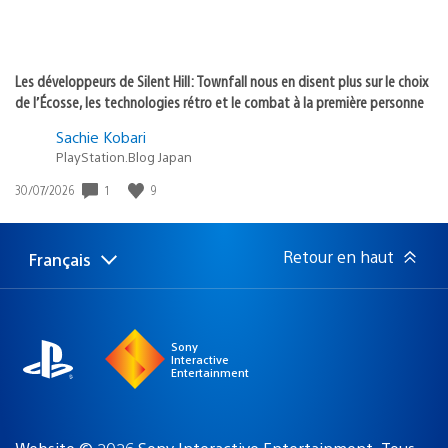
Les développeurs de Silent Hill: Townfall nous en disent plus sur le choix
de l’Écosse, les technologies rétro et le combat à la première personne
Sachie Kobari
PlayStation.Blog Japan
1
9
Date
30/07/2026
de
publication
:
Retour en haut
Français
Choisir
Région
une
actuelle
région
:
Sony
Interactive
Entertainment