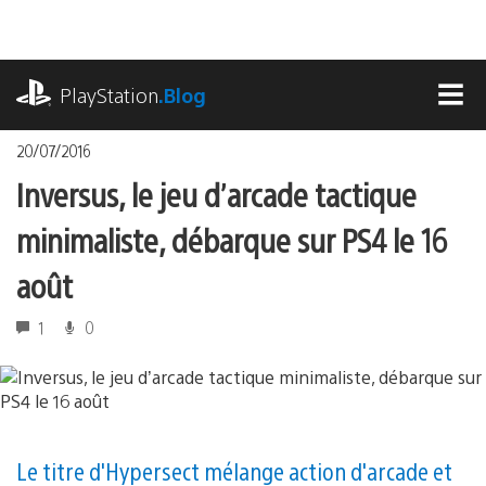
Accéder
au
contenu
playstation.com
PlayStation
.Blog
MEN
20/07/2016
Inversus, le jeu d’arcade tactique
minimaliste, débarque sur PS4 le 16
août
1
0
Le titre d'Hypersect mélange action d'arcade et