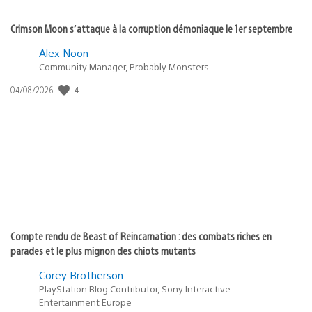
Crimson Moon s’attaque à la corruption démoniaque le 1er septembre
Alex Noon
Community Manager, Probably Monsters
4
Date
04/08/2026
de
publication
:
Compte rendu de Beast of Reincarnation : des combats riches en
parades et le plus mignon des chiots mutants
Corey Brotherson
PlayStation Blog Contributor, Sony Interactive
Entertainment Europe