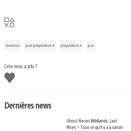
Inversus
jeux playstation 4
playstation 4
ps4
Cela vous a plu ?
J'aime
Dernières news
Ghost Recon Wildlands: Last
Rites – Tout ce qu’il y a à savoir