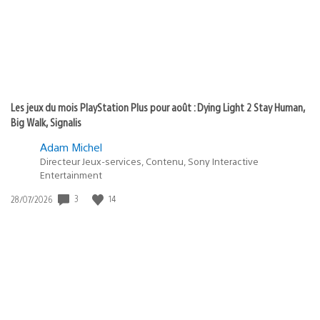
Les jeux du mois PlayStation Plus pour août : Dying Light 2 Stay Human,
Big Walk, Signalis
Adam Michel
Directeur Jeux-services, Contenu, Sony Interactive
Entertainment
3
14
Date
28/07/2026
de
publication
: