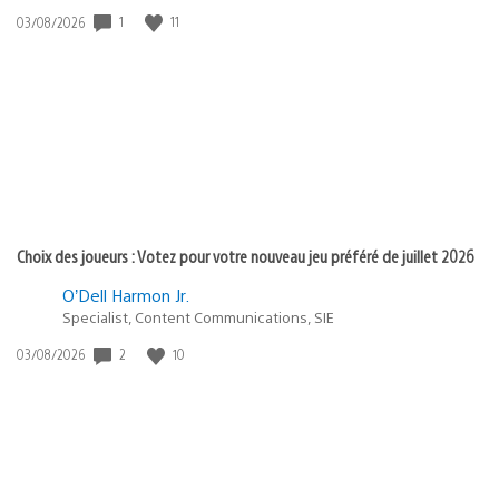
1
11
Date
03/08/2026
de
publication
:
Choix des joueurs : Votez pour votre nouveau jeu préféré de juillet 2026
O’Dell Harmon Jr.
Specialist, Content Communications, SIE
2
10
Date
03/08/2026
de
publication
: