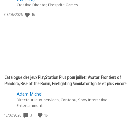
Creative Director, Firesprite Games
dans
:
16
Date
03/06/2026
state
de
of
publication
:
play
Catalogue des jeux PlayStation Plus pour juillet : Avatar: Frontiers of
Pandora, Rise of the Ronin, Firefighting Simulator: Ignite et plus encore
Adam Michel
Directeur Jeux-services, Contenu, Sony Interactive
Entertainment
3
16
Date
15/07/2026
de
publication
: