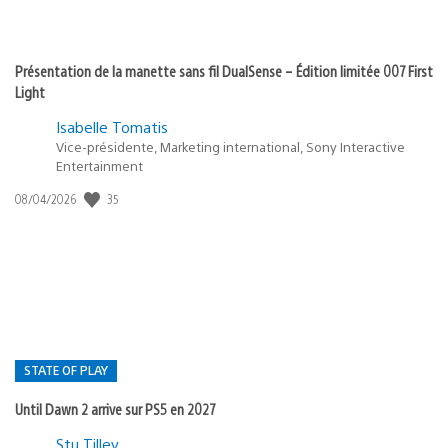
Présentation de la manette sans fil DualSense – Édition limitée 007 First
Light
Isabelle Tomatis
Vice-présidente, Marketing international, Sony Interactive
Entertainment
35
Date
08/04/2026
de
publication
:
STATE OF PLAY
Until Dawn 2 arrive sur PS5 en 2027
Postée
Stu Tilley