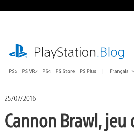
Accéder
au
contenu
playstation.com
PlayStation
.Blog
PS5
PS VR2
PS4
PS Store
PS Plus
Français
Choisir
Région
une
actuelle
région
:
25/07/2016
Cannon Brawl, jeu 