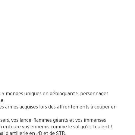
ns 5 mondes uniques en débloquant 5 personnages
ne.
les armes acquises lors des affrontements à couper en
asers, vos lance-flammes géants et vos immenses
i entoure vos ennemis comme le sol qu’ils foulent !
l d’artillerie en 2D et de STR.