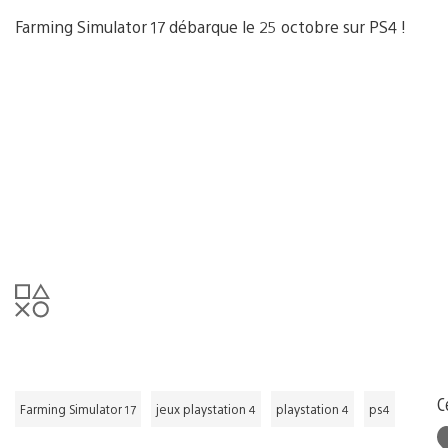
Farming Simulator 17 débarque le 25 octobre sur PS4 !
C
Farming Simulator 17
jeux playstation 4
playstation 4
ps4
J