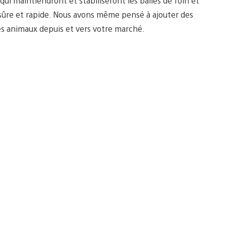
i maintiendront et stabiliseront les balles de foin et
 sûre et rapide. Nous avons même pensé à ajouter des
s animaux depuis et vers votre marché.