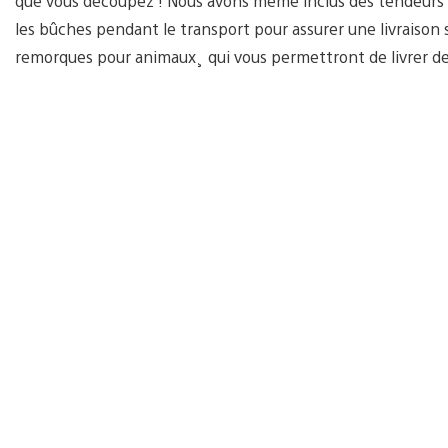
que vous découpez ! Nous avons même inclus des tendeurs qu
les bûches pendant le transport pour assurer une livraison
remorques pour animaux¸ qui vous permettront de livrer de