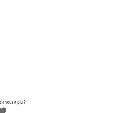
ela vous a plu ?
'aime