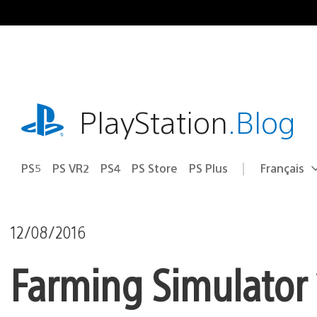
Accéder
au
contenu
playstation.com
PlayStation
.Blog
PS5
PS VR2
PS4
PS Store
PS Plus
Français
Choisir
Région
une
actuelle
région
:
12/08/2016
Farming Simulator 