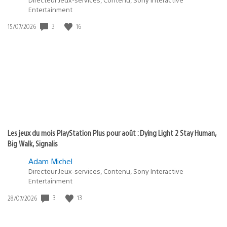
Entertainment
3
16
Date
15/07/2026
de
publication
:
Les jeux du mois PlayStation Plus pour août : Dying Light 2 Stay Human,
Big Walk, Signalis
Adam Michel
Directeur Jeux-services, Contenu, Sony Interactive
Entertainment
3
13
Date
28/07/2026
de
publication
: