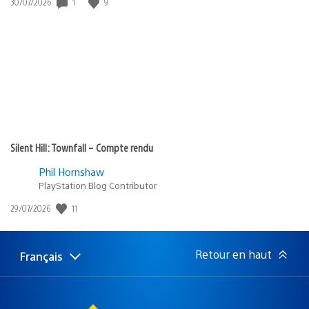
1
9
Date
30/07/2026
de
publication
:
Silent Hill: Townfall – Compte rendu
Phil Hornshaw
PlayStation Blog Contributor
11
Date
29/07/2026
de
publication
:
Retour en haut
Français
Choisir
Région
une
actuelle
région
: