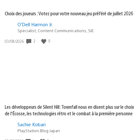
Choix des joueurs : Votez pour votre nouveau jeu préféré de juillet 2026
O’Dell Harmon Jr.
Specialist, Content Communications, SIE
2
9
Date
03/08/2026
de
publication
:
Les développeurs de Silent Hill: Townfall nous en disent plus sur le choix
de l’Écosse, les technologies rétro et le combat à la première personne
Sachie Kobari
PlayStation.Blog Japan