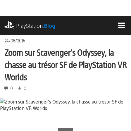
Accéder
au
contenu
playstation.com
PlayStation
.Blog
MEN
24/08/2016
Zoom sur Scavenger’s Odyssey, la
chasse au trésor SF de PlayStation VR
Worlds
0
0