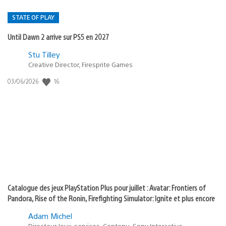
STATE OF PLAY
Until Dawn 2 arrive sur PS5 en 2027
Postée
Stu Tilley
Creative Director, Firesprite Games
dans
:
16
Date
03/06/2026
state
de
of
publication
:
play
Catalogue des jeux PlayStation Plus pour juillet : Avatar: Frontiers of
Pandora, Rise of the Ronin, Firefighting Simulator: Ignite et plus encore
Adam Michel
Directeur Jeux-services, Contenu, Sony Interactive