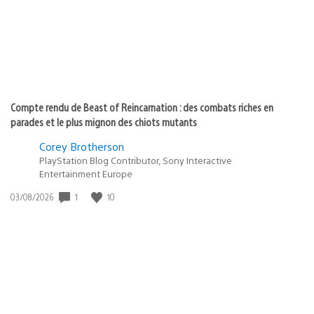
Compte rendu de Beast of Reincarnation : des combats riches en
parades et le plus mignon des chiots mutants
Corey Brotherson
PlayStation Blog Contributor, Sony Interactive
Entertainment Europe
1
10
Date
03/08/2026
de
publication
: