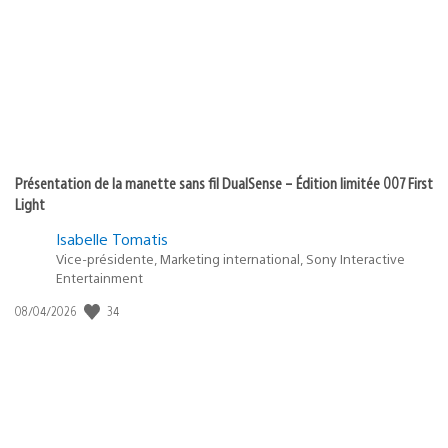
Présentation de la manette sans fil DualSense – Édition limitée 007 First
Light
Isabelle Tomatis
Vice-présidente, Marketing international, Sony Interactive
Entertainment
34
Date
08/04/2026
de
publication
: