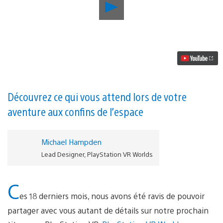
Lancer
la
vidéo
Zoom
sur
Scavenger’s
Odyssey,
la
chasse
au
trésor
Découvrez ce qui vous attend lors de votre
SF
aventure aux confins de l’espace
de
PlayStation
VR
Worlds
Michael Hampden
Lead Designer, PlayStation VR Worlds
C
es 18 derniers mois, nous avons été ravis de pouvoir
partager avec vous autant de détails sur notre prochain