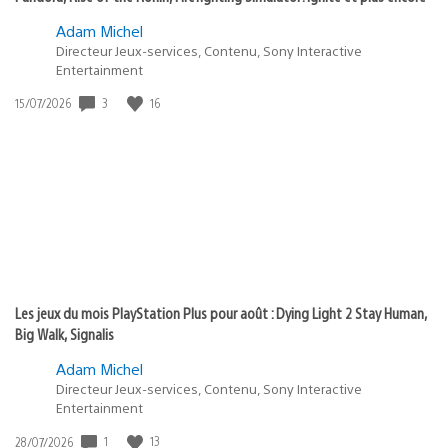
Adam Michel
Directeur Jeux-services, Contenu, Sony Interactive
Entertainment
3
16
Date
15/07/2026
de
publication
:
Les jeux du mois PlayStation Plus pour août : Dying Light 2 Stay Human,
Big Walk, Signalis
Adam Michel
Directeur Jeux-services, Contenu, Sony Interactive
Entertainment
1
13
Date
28/07/2026