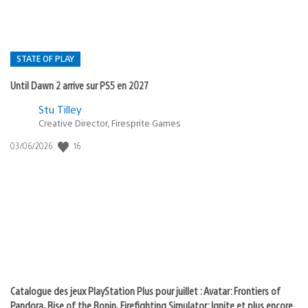
STATE OF PLAY
Until Dawn 2 arrive sur PS5 en 2027
Postée
Stu Tilley
Creative Director, Firesprite Games
dans
:
16
Date
03/06/2026
state
de
of
publication
:
play
Catalogue des jeux PlayStation Plus pour juillet : Avatar: Frontiers of
Pandora, Rise of the Ronin, Firefighting Simulator: Ignite et plus encore