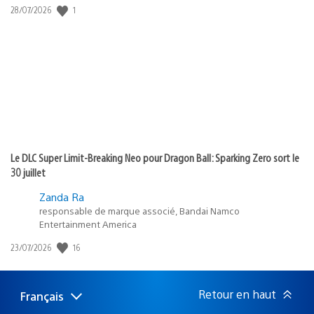
1
Date
28/07/2026
de
publication
:
Le DLC Super Limit-Breaking Neo pour Dragon Ball: Sparking Zero sort le
30 juillet
Zanda Ra
responsable de marque associé, Bandai Namco
Entertainment America
16
Date
23/07/2026
de
publication
:
Retour en haut
Français
Choisir
Région
une
actuelle