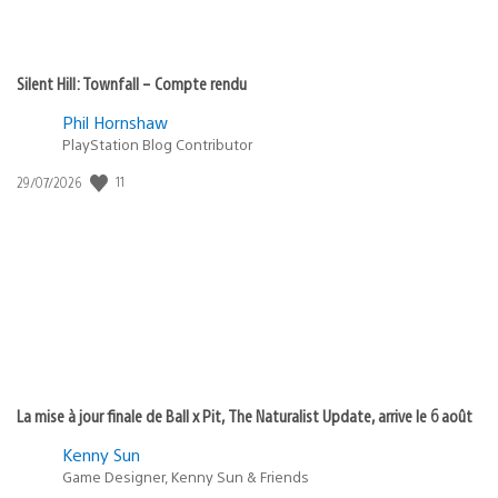
Silent Hill: Townfall – Compte rendu
Phil Hornshaw
PlayStation Blog Contributor
11
Date
29/07/2026
de
publication
:
La mise à jour finale de Ball x Pit, The Naturalist Update, arrive le 6 août
Kenny Sun
Game Designer, Kenny Sun & Friends