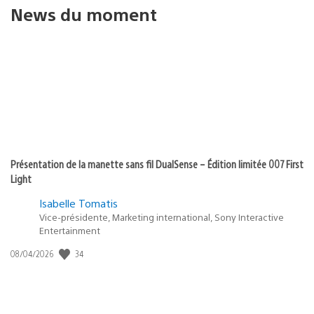
News du moment
Présentation de la manette sans fil DualSense – Édition limitée 007 First
Light
Isabelle Tomatis
Vice-présidente, Marketing international, Sony Interactive
Entertainment
34
Date
08/04/2026
de
publication
: