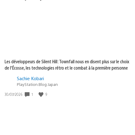
de
publication
:
Les développeurs de Silent Hill: Townfall nous en disent plus sur le choix
de l’Écosse, les technologies rétro et le combat à la première personne
Sachie Kobari
PlayStation.Blog Japan
1
9
Date
30/07/2026
de
publication
: