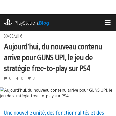
Accéder
au
contenu
playstation.com
PlayStation
.Blog
MEN
30/08/2016
Aujourd’hui, du nouveau contenu
arrive pour GUNS UP!, le jeu de
stratégie free-to-play sur PS4
0
0
3
Une nouvelle unité, des fonctionnalités et des