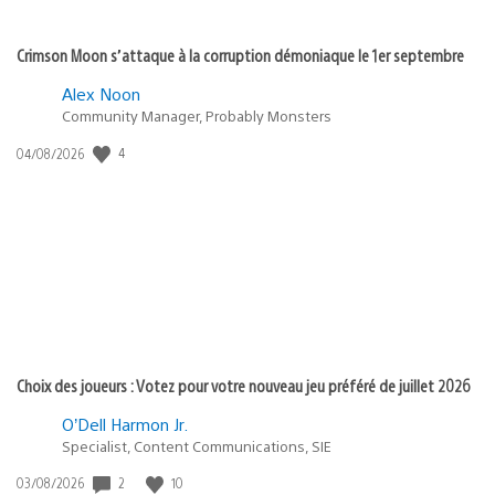
Crimson Moon s’attaque à la corruption démoniaque le 1er septembre
Alex Noon
Community Manager, Probably Monsters
4
Date
04/08/2026
de
publication
:
Choix des joueurs : Votez pour votre nouveau jeu préféré de juillet 2026
O’Dell Harmon Jr.
Specialist, Content Communications, SIE
2
10
Date
03/08/2026