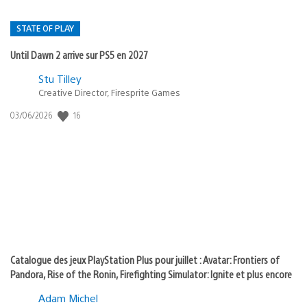
STATE OF PLAY
Until Dawn 2 arrive sur PS5 en 2027
Postée
Stu Tilley
Creative Director, Firesprite Games
dans
:
16
Date
03/06/2026
state
de
of
publication
:
play
Catalogue des jeux PlayStation Plus pour juillet : Avatar: Frontiers of
Pandora, Rise of the Ronin, Firefighting Simulator: Ignite et plus encore
Adam Michel