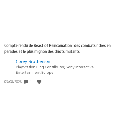
:
Compte rendu de Beast of Reincarnation : des combats riches en
parades et le plus mignon des chiots mutants
Corey Brotherson
PlayStation Blog Contributor, Sony Interactive
Entertainment Europe
1
11
Date
03/08/2026
de
publication
: