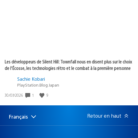
de
publication
:
Les développeurs de Silent Hill: Townfall nous en disent plus sur le choix
de l’Écosse, les technologies rétro et le combat à la première personne
Sachie Kobari
PlayStation.Blog Japan
1
9
Date
30/07/2026
de
publication
:
Retour en haut
Français
Choisir
Région
une
actuelle
région
: