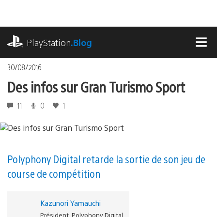
Accéder
au
contenu
playstation.com
PlayStation
.Blog
MEN
30/08/2016
Des infos sur Gran Turismo Sport
11
0
1
Polyphony Digital retarde la sortie de son jeu de
course de compétition
Kazunori Yamauchi
Président, Polyphony Digital