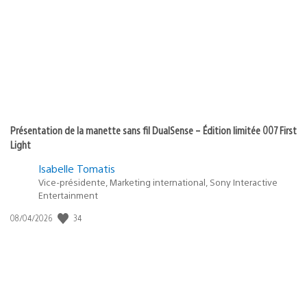
Présentation de la manette sans fil DualSense – Édition limitée 007 First
Light
Isabelle Tomatis
Vice-présidente, Marketing international, Sony Interactive
Entertainment
34
Date
08/04/2026
de
publication
: