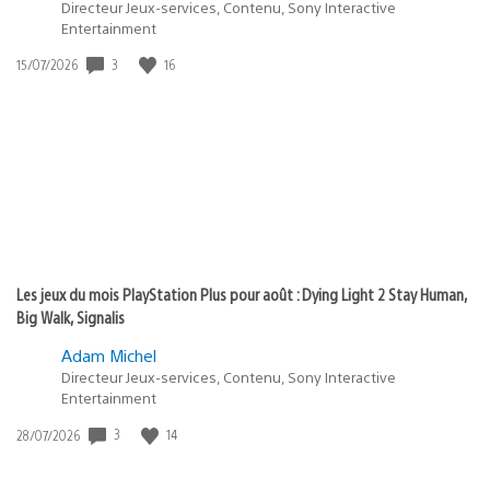
Directeur Jeux-services, Contenu, Sony Interactive
Entertainment
3
16
Date
15/07/2026
de
publication
:
Les jeux du mois PlayStation Plus pour août : Dying Light 2 Stay Human,
Big Walk, Signalis
Adam Michel
Directeur Jeux-services, Contenu, Sony Interactive
Entertainment
3
14
Date
28/07/2026
de
publication