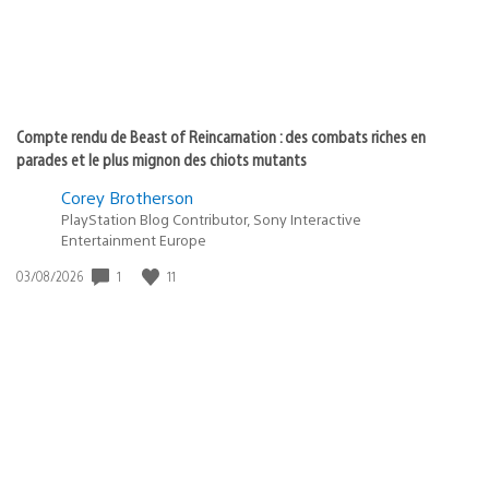
Compte rendu de Beast of Reincarnation : des combats riches en
parades et le plus mignon des chiots mutants
Corey Brotherson
PlayStation Blog Contributor, Sony Interactive
Entertainment Europe
1
11
Date
03/08/2026
de
publication
: