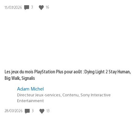
3
16
Date
15/07/2026
de
publication
:
Les jeux du mois PlayStation Plus pour août : Dying Light 2 Stay Human,
Big Walk, Signalis
Adam Michel
Directeur Jeux-services, Contenu, Sony Interactive
Entertainment
3
13
Date
28/07/2026
de
publication
: