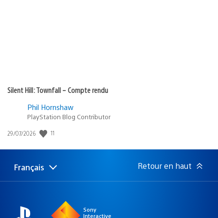
publication
:
Silent Hill: Townfall – Compte rendu
Phil Hornshaw
PlayStation Blog Contributor
11
Date
29/07/2026
de
publication
:
Retour en haut
Français
Choisir
Région
une
actuelle
région
:
Sony
Interactive