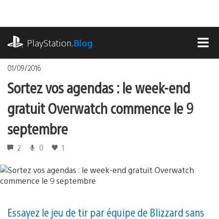
Accéder
au
contenu
playstation.com
PlayStation
.Blog
MEN
01/09/2016
Sortez vos agendas : le week-end
gratuit Overwatch commence le 9
septembre
2
0
1
Essayez le jeu de tir par équipe de Blizzard sans