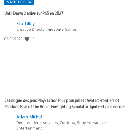
STATE OF PLAY
Until Dawn 2 arrive sur PS5 en 2027
Postée
Stu Tilley
Creative Director, Firesprite Games
dans
:
16
Date
03/06/2026
state
de
of
publication
:
play
Catalogue des jeux PlayStation Plus pour juillet : Avatar: Frontiers of
Pandora, Rise of the Ronin, Firefighting Simulator: Ignite et plus encore
Adam Michel
Directeur Jeux-services, Contenu, Sony Interactive
Entertainment