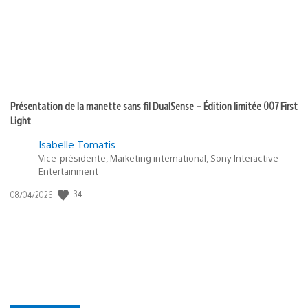
Présentation de la manette sans fil DualSense – Édition limitée 007 First
Light
Isabelle Tomatis
Vice-présidente, Marketing international, Sony Interactive
Entertainment
34
Date
08/04/2026
de
publication
: