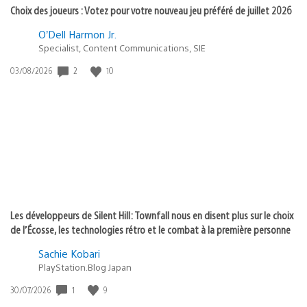
Choix des joueurs : Votez pour votre nouveau jeu préféré de juillet 2026
O’Dell Harmon Jr.
Specialist, Content Communications, SIE
2
10
Date
03/08/2026
de
publication
:
Les développeurs de Silent Hill: Townfall nous en disent plus sur le choix
de l’Écosse, les technologies rétro et le combat à la première personne
Sachie Kobari
PlayStation.Blog Japan
1
9
Date
30/07/2026
de