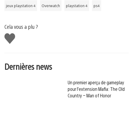
jeux playstation 4
Overwatch
playstation 4
ps4
Cela vous a plu ?
J'aime
Dernières news
Un premier aperçu de gameplay
pour l’extension Mafia: The Old
Country – Man of Honor