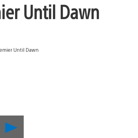
ier Until Dawn
Lancer
la
vidéo