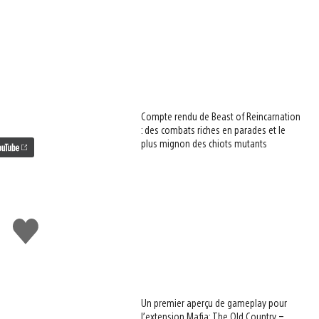
Compte rendu de Beast of Reincarnation
: des combats riches en parades et le
plus mignon des chiots mutants
J'aime
Un premier aperçu de gameplay pour
l’extension Mafia: The Old Country –