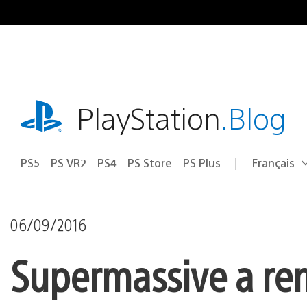
Accéder
au
contenu
playstation.com
PlayStation
.Blog
PS5
PS VR2
PS4
PS Store
PS Plus
Français
Choisir
Région
une
actuelle
région
:
06/09/2016
Supermassive a rem