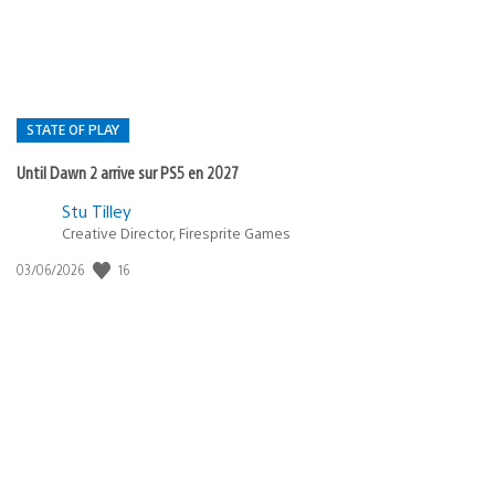
STATE OF PLAY
Until Dawn 2 arrive sur PS5 en 2027
Postée
Stu Tilley
Creative Director, Firesprite Games
dans
:
16
Date
03/06/2026
state
de
of
publication
:
play