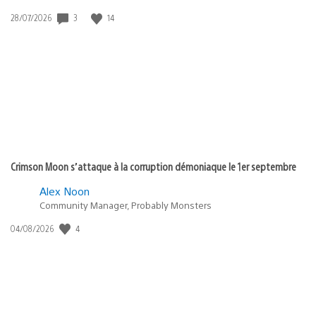
3
14
Date
28/07/2026
de
publication
:
Crimson Moon s’attaque à la corruption démoniaque le 1er septembre
Alex Noon
Community Manager, Probably Monsters
4
Date
04/08/2026
de
publication
: