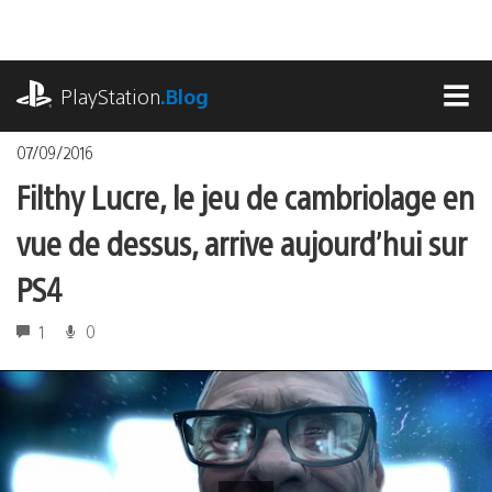
Accéder
au
contenu
playstation.com
PlayStation
.Blog
MEN
07/09/2016
Filthy Lucre, le jeu de cambriolage en
vue de dessus, arrive aujourd’hui sur
PS4
1
0