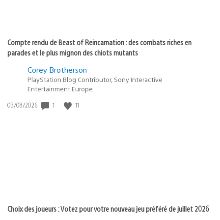
Compte rendu de Beast of Reincarnation : des combats riches en
parades et le plus mignon des chiots mutants
Corey Brotherson
PlayStation Blog Contributor, Sony Interactive
Entertainment Europe
1
11
Date
03/08/2026
de
publication
:
Choix des joueurs : Votez pour votre nouveau jeu préféré de juillet 2026