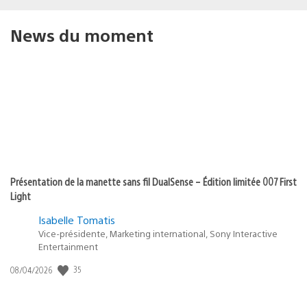
News du moment
Présentation de la manette sans fil DualSense – Édition limitée 007 First
Light
Isabelle Tomatis
Vice-présidente, Marketing international, Sony Interactive
Entertainment
35
Date
08/04/2026
de
publication
: