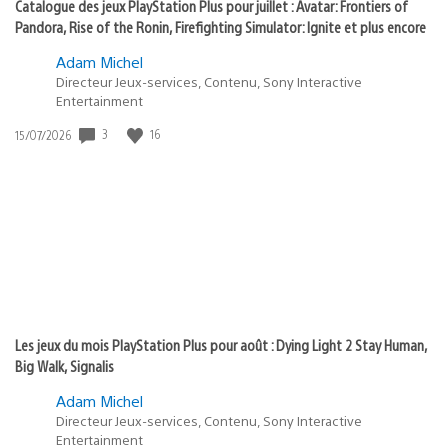
Catalogue des jeux PlayStation Plus pour juillet : Avatar: Frontiers of
Pandora, Rise of the Ronin, Firefighting Simulator: Ignite et plus encore
Adam Michel
Directeur Jeux-services, Contenu, Sony Interactive
Entertainment
3
16
Date
15/07/2026
de
publication
:
Les jeux du mois PlayStation Plus pour août : Dying Light 2 Stay Human,
Big Walk, Signalis
Adam Michel
Directeur Jeux-services, Contenu, Sony Interactive
Entertainment