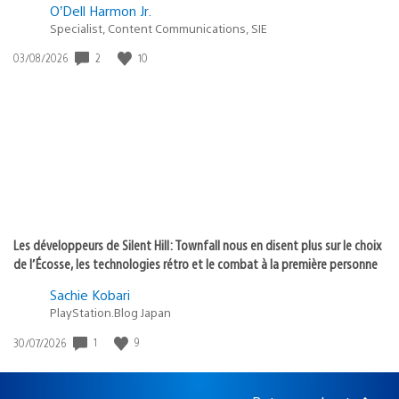
O’Dell Harmon Jr.
Specialist, Content Communications, SIE
2
10
Date
03/08/2026
de
publication
:
Les développeurs de Silent Hill: Townfall nous en disent plus sur le choix
de l’Écosse, les technologies rétro et le combat à la première personne
Sachie Kobari
PlayStation.Blog Japan
1
9
Date
30/07/2026
de
publication
: