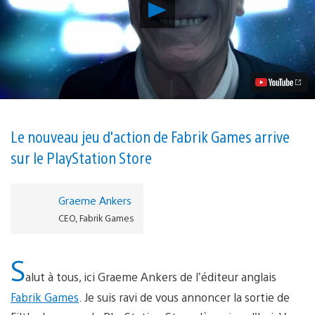
Lancer
la
vidéo
Filthy
Lucre,
le
jeu
de
cambriolage
en
vue
Le nouveau jeu d'action de Fabrik Games arrive
de
sur le PlayStation Store
dessus,
arrive
aujourd’hui
sur
Graeme Ankers
PS4
CEO, Fabrik Games
S
alut à tous, ici Graeme Ankers de l’éditeur anglais
Fabrik Games
. Je suis ravi de vous annoncer la sortie de