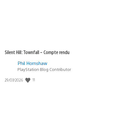
:
Silent Hill: Townfall – Compte rendu
Phil Hornshaw
PlayStation Blog Contributor
11
Date
29/07/2026
de
publication
: