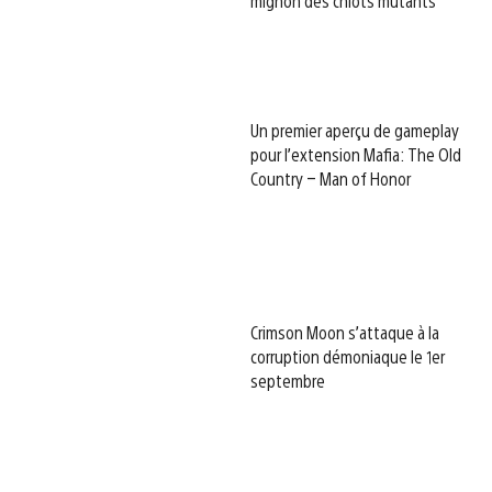
mignon des chiots mutants
Un premier aperçu de gameplay
pour l’extension Mafia: The Old
Country – Man of Honor
Crimson Moon s’attaque à la
corruption démoniaque le 1er
septembre