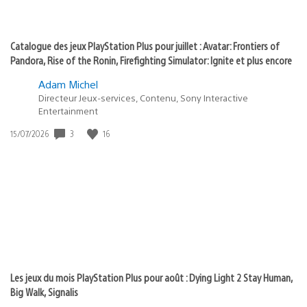
Catalogue des jeux PlayStation Plus pour juillet : Avatar: Frontiers of
Pandora, Rise of the Ronin, Firefighting Simulator: Ignite et plus encore
Adam Michel
Directeur Jeux-services, Contenu, Sony Interactive
Entertainment
3
16
Date
15/07/2026
de
publication
:
Les jeux du mois PlayStation Plus pour août : Dying Light 2 Stay Human,
Big Walk, Signalis