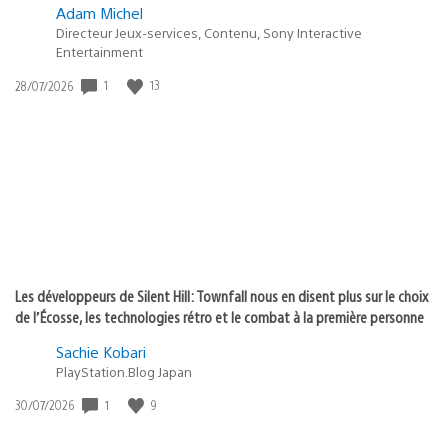
Adam Michel
Directeur Jeux-services, Contenu, Sony Interactive
Entertainment
1
13
Date
28/07/2026
de
publication
:
Les développeurs de Silent Hill: Townfall nous en disent plus sur le choix
de l’Écosse, les technologies rétro et le combat à la première personne
Sachie Kobari
PlayStation.Blog Japan
1
9
Date
30/07/2026
de
publication