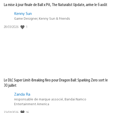
La mise à jour finale de Ball x Pit, The Naturalist Update, arrive le 6 août
Kenny Sun
Game Designer, Kenny Sun & Friends
1
Date
28/07/2026
de
publication
:
Le DLC Super Limit-Breaking Neo pour Dragon Ball: Sparking Zero sort le
30 juillet
Zanda Ra
responsable de marque associé, Bandai Namco
Entertainment America
16
Date
23/07/2026