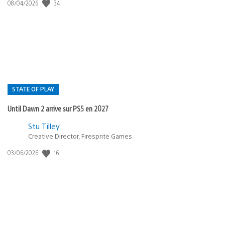
34
Date
08/04/2026
de
publication
:
STATE OF PLAY
Until Dawn 2 arrive sur PS5 en 2027
Postée
Stu Tilley
Creative Director, Firesprite Games
dans
:
16
Date
03/06/2026
state
de
of
publication
:
play