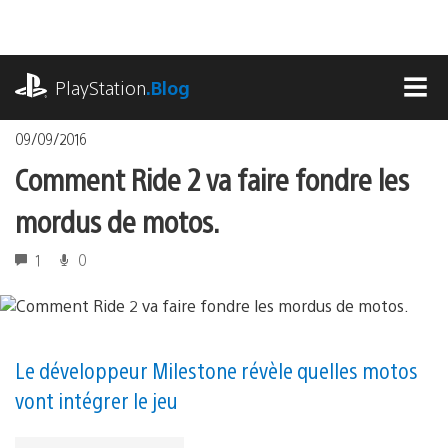
Accéder
au
contenu
playstation.com
PlayStation
.Blog
MEN
09/09/2016
Comment Ride 2 va faire fondre les
mordus de motos.
1
0
Le développeur Milestone révèle quelles motos
vont intégrer le jeu