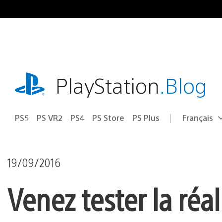
Accéder
au
contenu
playstation.com
PlayStation
.Blog
PS5
PS VR2
PS4
PS Store
PS Plus
Français
Choisir
Région
une
actuelle
région
:
19/09/2016
Venez tester la réal