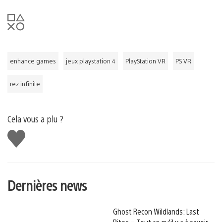
enhance games
jeux playstation 4
PlayStation VR
PS VR
rez infinite
Cela vous a plu ?
J'aime
Dernières news
Ghost Recon Wildlands: Last