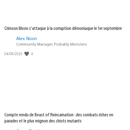
Crimson Moon s’attaque à la corruption démoniaque le 1er septembre
Alex Noon
Community Manager, Probably Monsters
4
Date
04/08/2026
de
publication
:
Compte rendu de Beast of Reincarnation : des combats riches en
parades et le plus mignon des chiots mutants