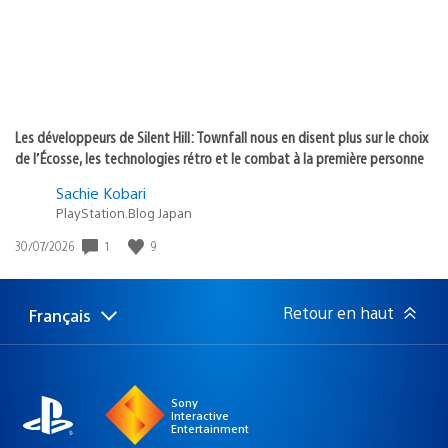
Les développeurs de Silent Hill: Townfall nous en disent plus sur le choix
de l’Écosse, les technologies rétro et le combat à la première personne
Sachie Kobari
PlayStation.Blog Japan
1
9
Date
30/07/2026
de
publication
:
Retour en haut
Français
Choisir
Région
une
actuelle
région
:
Sony
Interactive
Entertainment