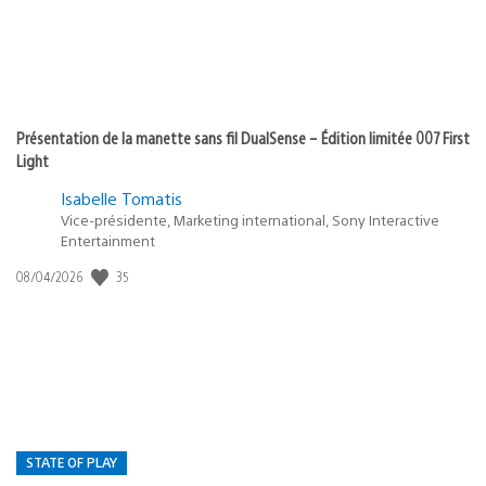
Présentation de la manette sans fil DualSense – Édition limitée 007 First
Light
Isabelle Tomatis
Vice-présidente, Marketing international, Sony Interactive
Entertainment
35
Date
08/04/2026
de
publication
:
STATE OF PLAY