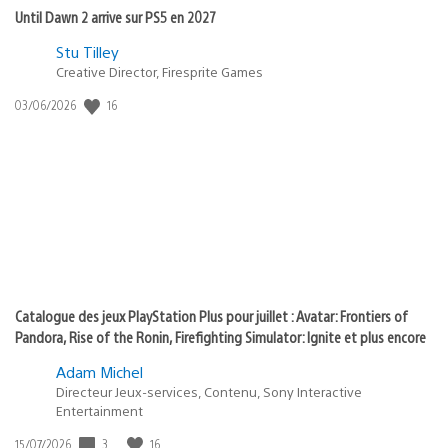
Until Dawn 2 arrive sur PS5 en 2027
Postée
Stu Tilley
Creative Director, Firesprite Games
dans
:
16
Date
03/06/2026
state
de
of
publication
:
play
Catalogue des jeux PlayStation Plus pour juillet : Avatar: Frontiers of
Pandora, Rise of the Ronin, Firefighting Simulator: Ignite et plus encore
Adam Michel
Directeur Jeux-services, Contenu, Sony Interactive
Entertainment
3
16
Date
15/07/2026