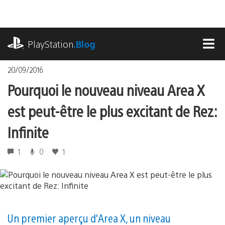
Accéder
au
contenu
playstation.com
PlayStation
.Blog
MEN
20/09/2016
Pourquoi le nouveau niveau Area X
est peut-être le plus excitant de Rez:
Infinite
1
0
1
Un premier aperçu d'Area X, un niveau