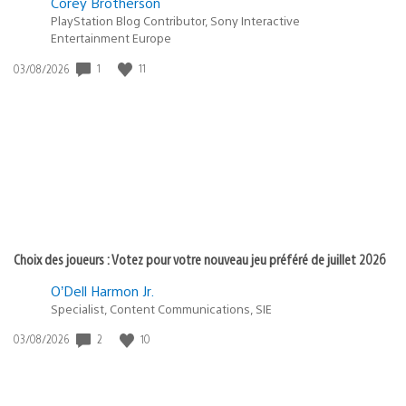
Corey Brotherson
PlayStation Blog Contributor, Sony Interactive
Entertainment Europe
1
11
Date
03/08/2026
de
publication
:
Choix des joueurs : Votez pour votre nouveau jeu préféré de juillet 2026
O’Dell Harmon Jr.
Specialist, Content Communications, SIE
2
10
Date
03/08/2026
de
publication
: