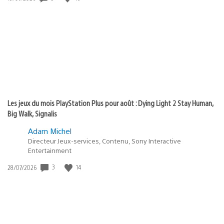
de
publication
:
Les jeux du mois PlayStation Plus pour août : Dying Light 2 Stay Human,
Big Walk, Signalis
Adam Michel
Directeur Jeux-services, Contenu, Sony Interactive
Entertainment
3
14
Date
28/07/2026
de
publication
: