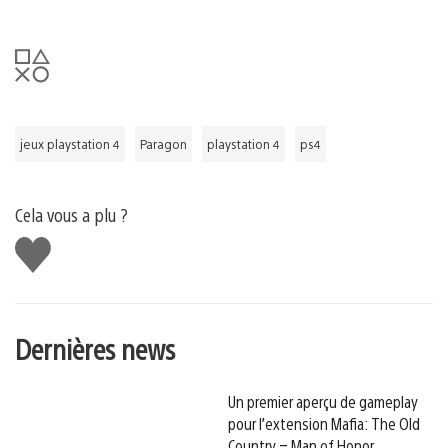
jeux playstation 4
Paragon
playstation 4
ps4
Cela vous a plu ?
J'aime
Dernières news
Un premier aperçu de gameplay
pour l’extension Mafia: The Old
Country – Man of Honor