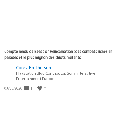
publication
:
Compte rendu de Beast of Reincarnation : des combats riches en
parades et le plus mignon des chiots mutants
Corey Brotherson
PlayStation Blog Contributor, Sony Interactive
Entertainment Europe
1
11
Date
03/08/2026
de
publication
: