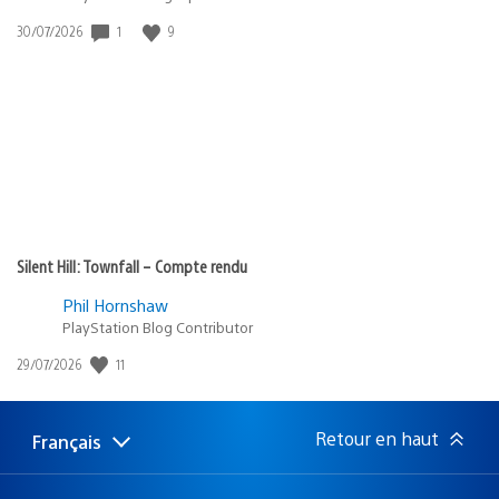
1
9
Date
30/07/2026
de
publication
:
Silent Hill: Townfall – Compte rendu
Phil Hornshaw
PlayStation Blog Contributor
11
Date
29/07/2026
de
publication
:
Retour en haut
Français
Choisir
Région
une
actuelle
région
: