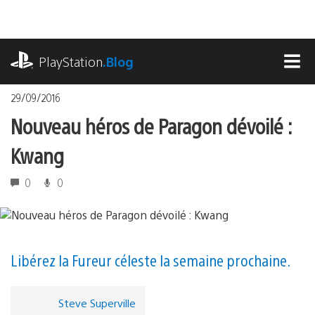
Accéder
au
contenu
playstation.com
PlayStation
.Blog
MEN
29/09/2016
Nouveau héros de Paragon dévoilé :
Kwang
0
0
Libérez la Fureur céleste la semaine prochaine.
Steve Superville