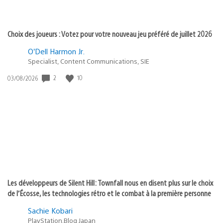
Choix des joueurs : Votez pour votre nouveau jeu préféré de juillet 2026
O’Dell Harmon Jr.
Specialist, Content Communications, SIE
2
10
Date
03/08/2026
de
publication
:
Les développeurs de Silent Hill: Townfall nous en disent plus sur le choix
de l’Écosse, les technologies rétro et le combat à la première personne
Sachie Kobari
PlayStation.Blog Japan