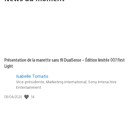
Présentation de la manette sans fil DualSense – Édition limitée 007 First
Light
Isabelle Tomatis
Vice-présidente, Marketing international, Sony Interactive
Entertainment
34
Date
08/04/2026
de
publication
: