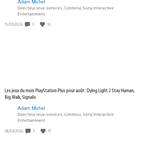
Adam Michel
Directeur Jeux-services, Contenu, Sony Interactive
Entertainment
3
16
Date
15/07/2026
de
publication
:
Les jeux du mois PlayStation Plus pour août : Dying Light 2 Stay Human,
Big Walk, Signalis
Adam Michel
Directeur Jeux-services, Contenu, Sony Interactive
Entertainment
3
13
Date
28/07/2026
de