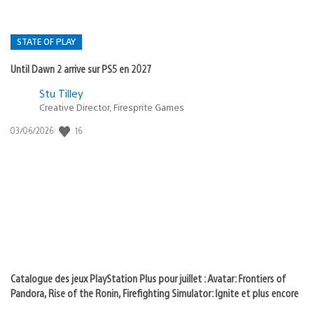
STATE OF PLAY
Until Dawn 2 arrive sur PS5 en 2027
Postée
Stu Tilley
Creative Director, Firesprite Games
dans
:
16
Date
03/06/2026
state
de
of
publication
:
play
Catalogue des jeux PlayStation Plus pour juillet : Avatar: Frontiers of
Pandora, Rise of the Ronin, Firefighting Simulator: Ignite et plus encore