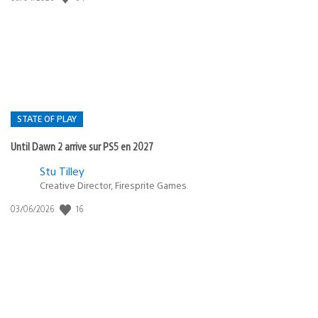
de
publication
:
STATE OF PLAY
Until Dawn 2 arrive sur PS5 en 2027
Postée
Stu Tilley
Creative Director, Firesprite Games
dans
:
16
Date
03/06/2026
state
de
of
publication
:
play