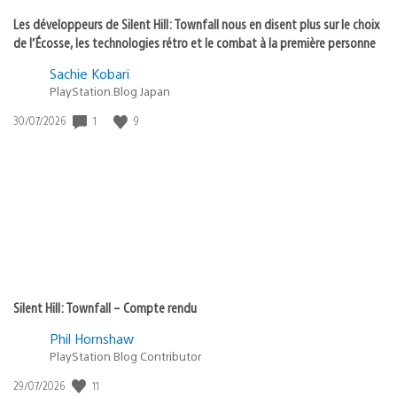
Les développeurs de Silent Hill: Townfall nous en disent plus sur le choix
de l’Écosse, les technologies rétro et le combat à la première personne
Sachie Kobari
PlayStation.Blog Japan
1
9
Date
30/07/2026
de
publication
:
Silent Hill: Townfall – Compte rendu
Phil Hornshaw
PlayStation Blog Contributor
11
Date
29/07/2026