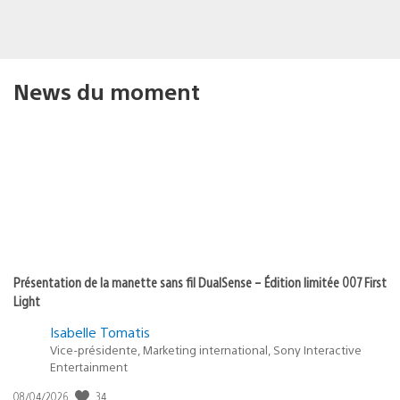
News du moment
Présentation de la manette sans fil DualSense – Édition limitée 007 First
Light
Isabelle Tomatis
Vice-présidente, Marketing international, Sony Interactive
Entertainment
34
Date
08/04/2026