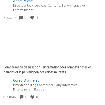
Adam Michel
Directeur Jeux-services, Contenu, Sony Interactive
Entertainment
3
13
Date
28/07/2026
de
publication
:
Compte rendu de Beast of Reincarnation : des combats riches en
parades et le plus mignon des chiots mutants
Corey Brotherson
PlayStation Blog Contributor, Sony Interactive
Entertainment Europe
1
11
Date
03/08/2026
de