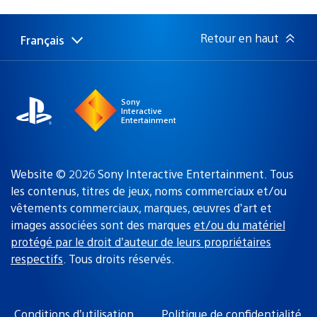
de
publication
:
Retour en haut
Français
Choisir
Région
une
actuelle
région
:
Sony
Interactive
Entertainment
Website © 2026 Sony Interactive Entertainment. Tous
les contenus, titres de jeux, noms commerciaux et/ou
vêtements commerciaux, marques, œuvres d’art et
images associées sont des marques
et/ou du matériel
protégé par le droit d’auteur de leurs propriétaires
respectifs
. Tous droits réservés.
Conditions d’utilisation
Politique de confidentialité