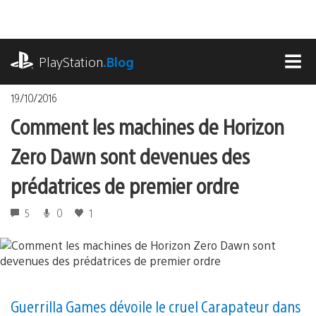
Accéder
au
contenu
playstation.com
PlayStation
.Blog
MEN
19/10/2016
Comment les machines de Horizon
Zero Dawn sont devenues des
prédatrices de premier ordre
5
0
1
Guerrilla Games dévoile le cruel Carapateur dans