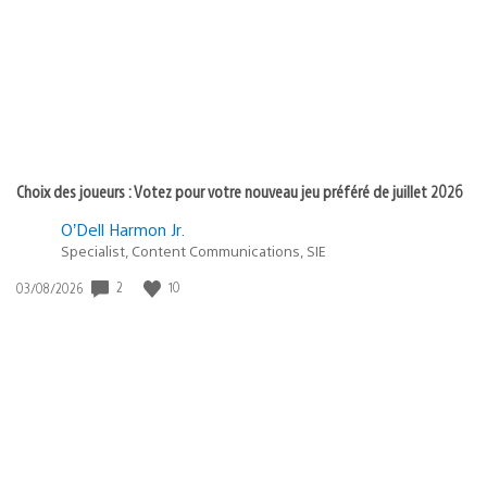
publication
:
Choix des joueurs : Votez pour votre nouveau jeu préféré de juillet 2026
O’Dell Harmon Jr.
Specialist, Content Communications, SIE
2
10
Date
03/08/2026
de
publication
: