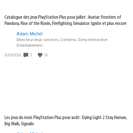
Catalogue des jeux PlayStation Plus pour juillet : Avatar: Frontiers of
Pandora, Rise of the Ronin, Firefighting Simulator: Ignite et plus encore
Adam Michel
Directeur Jeux-services, Contenu, Sony Interactive
Entertainment
3
16
Date
15/07/2026
de
publication
:
Les jeux du mois PlayStation Plus pour août : Dying Light 2 Stay Human,
Big Walk, Signalis