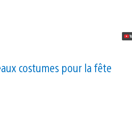
revient
sur
Destiny
aux costumes pour la fête