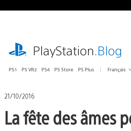
Accéder
au
contenu
playstation.com
PlayStation
.Blog
PS5
PS VR2
PS4
PS Store
PS Plus
Français
Choisir
Région
une
actuelle
région
:
21/10/2016
La fête des âmes p