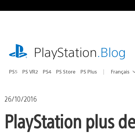
Accéder
au
contenu
playstation.com
PlayStation
.Blog
PS5
PS VR2
PS4
PS Store
PS Plus
Français
Choisir
Région
une
actuelle
région
:
26/10/2016
PlayStation plus d