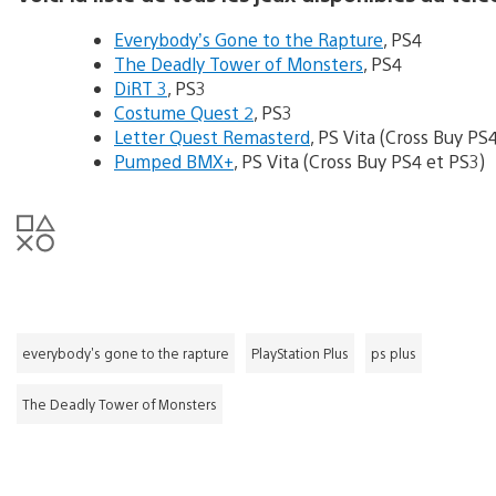
Everybody’s Gone to the Rapture
, PS4
The Deadly Tower of Monsters
, PS4
DiRT 3
, PS3
Costume Quest 2
, PS3
Letter Quest Remasterd
, PS Vita (Cross Buy PS4
Pumped BMX+
, PS Vita (Cross Buy PS4 et PS3)
everybody's gone to the rapture
PlayStation Plus
ps plus
The Deadly Tower of Monsters