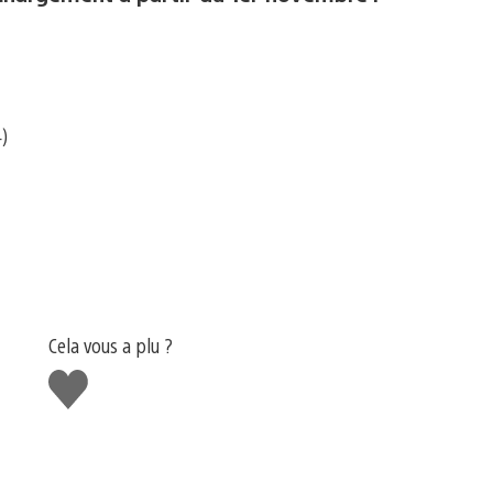
)
Cela vous a plu ?
J'aime