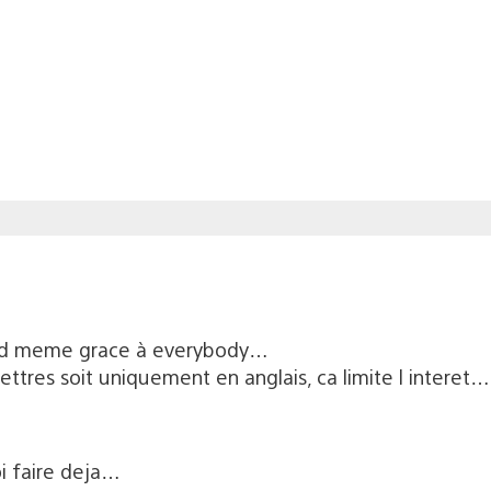
nd meme grace à everybody…
ttres soit uniquement en anglais, ca limite l interet…
oi faire deja…