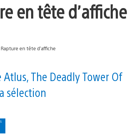
e en tête d’affiche
né Atlus, The Deadly Tower Of
la sélection
s
r