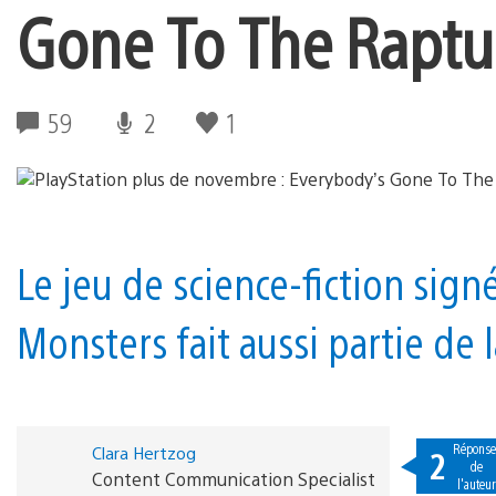
Gone To The Raptur
59
2
1
Le jeu de science-fiction sig
Monsters fait aussi partie de 
Réponse
Clara Hertzog
2
de
Content Communication Specialist
l'auteu