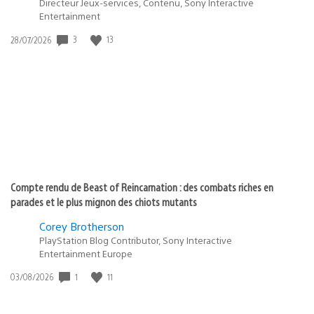
Directeur Jeux-services, Contenu, Sony Interactive
Entertainment
3
13
Date
28/07/2026
de
publication
:
Compte rendu de Beast of Reincarnation : des combats riches en
parades et le plus mignon des chiots mutants
Corey Brotherson
PlayStation Blog Contributor, Sony Interactive
Entertainment Europe
1
11
Date
03/08/2026
de
publication