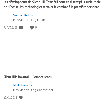
Les développeurs de Silent Hill: Townfall nous en disent plus sur le choix
de l’Écosse, les technologies rétro et le combat à la première personne
Sachie Kobari
PlayStation.Blog Japan
1
9
Date
30/07/2026
de
publication
:
Silent Hill: Townfall – Compte rendu
Phil Hornshaw
PlayStation Blog Contributor
11
Date
29/07/2026
de