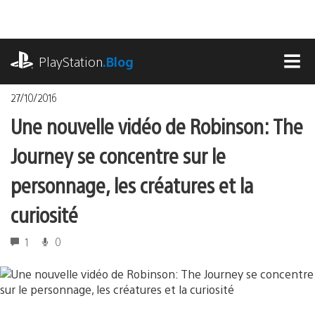
Accéder
au
contenu
playstation.com
PlayStation
.Blog
MEN
27/10/2016
Une nouvelle vidéo de Robinson: The
Journey se concentre sur le
personnage, les créatures et la
curiosité
1
0