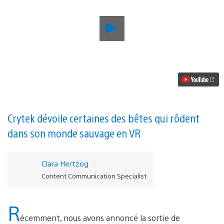
Lancer
la
vidéo
Une
nouvelle
vidéo
de
Robinson:
The
Journey
se
Crytek dévoile certaines des bêtes qui rôdent
concentre
dans son monde sauvage en VR
sur
le
personnage,
les
Clara Hertzog
créatures
Content Communication Specialist
et
la
curiosité
R
écemment, nous avons annoncé la sortie de