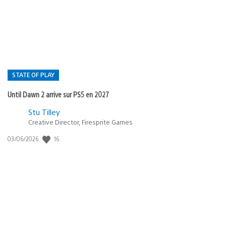
publication
:
STATE OF PLAY
Until Dawn 2 arrive sur PS5 en 2027
Postée
Stu Tilley
Creative Director, Firesprite Games
dans
:
16
Date
03/06/2026
state
de
of
publication
:
play