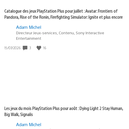
Catalogue des jeux PlayStation Plus pour juillet : Avatar: Frontiers of
Pandora, Rise of the Ronin, Firefighting Simulator: Ignite et plus encore
Adam Michel
Directeur Jeux-services, Contenu, Sony Interactive
Entertainment
3
16
Date
15/07/2026
de
publication
:
Les jeux du mois PlayStation Plus pour août : Dying Light 2 Stay Human,
Big Walk, Signalis
Adam Michel