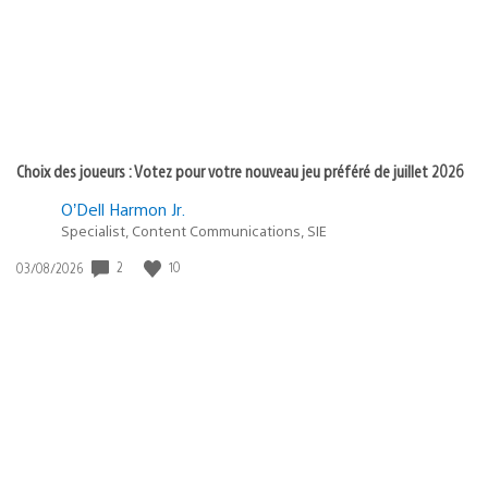
:
Choix des joueurs : Votez pour votre nouveau jeu préféré de juillet 2026
O’Dell Harmon Jr.
Specialist, Content Communications, SIE
2
10
Date
03/08/2026
de
publication
: