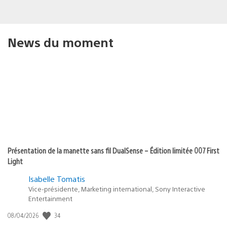
News du moment
Présentation de la manette sans fil DualSense – Édition limitée 007 First
Light
Isabelle Tomatis
Vice-présidente, Marketing international, Sony Interactive
Entertainment
34
Date
08/04/2026
de