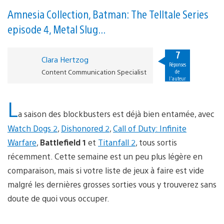
Amnesia Collection, Batman: The Telltale Series
episode 4, Metal Slug...
7
Clara Hertzog
Réponses
Content Communication Specialist
de
l'auteur
L
a saison des blockbusters est déjà bien entamée, avec
Watch Dogs 2
,
Dishonored 2
,
Call of Duty: Infinite
Warfare
,
Battlefield 1
et
Titanfall 2
, tous sortis
récemment. Cette semaine est un peu plus légère en
comparaison, mais si votre liste de jeux à faire est vide
malgré les dernières grosses sorties vous y trouverez sans
doute de quoi vous occuper.