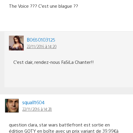
The Voice ??? C’est une blague ??
B0650103125
22/11/2016 à 14:20
C’est clair, rendez-nous FaSiLa Chanter!!
squall1604
22/11/2016 à 14:28
question clara, star wars battlefront est sortie en
édition GOTY en boîte avec un prix variant de 39.99€à