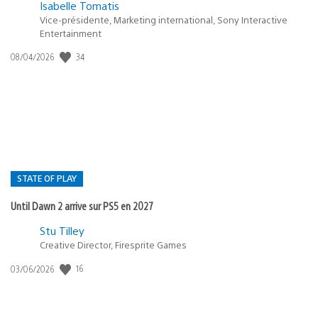
Isabelle Tomatis
Vice-présidente, Marketing international, Sony Interactive
Entertainment
34
Date
08/04/2026
de
publication
:
STATE OF PLAY
Until Dawn 2 arrive sur PS5 en 2027
Postée
Stu Tilley
Creative Director, Firesprite Games
dans
:
16
Date
03/06/2026
state
de
of
publication
:
play