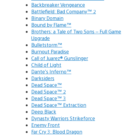
Backbreaker Vengeance
Battlefield: Bad Company™ 2
Binary Domain
Bound by Flame™
Brothers: a Tale of Two Sons – Full Game
Upgrade
Bulletstorm™
Burnout Paradise
Call of Juarez® Gunslinger
Child of Light
Dante’s Inferno™
Darksiders
Dead Space™
Dead Space™ 2
Dead Space™ 3
Dead Space™ Extraction
Deep Black
Dynasty Warriors Strikeforce
Enemy Front
Far Cry 3: Blood Dragon