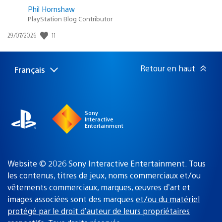
Phil Hornshaw
PlayStation Blog Contributor
11
Date
29/07/2026
de
publication
:
Retour en haut
Français
Choisir
Région
une
actuelle
région
:
Sony
Interactive
Entertainment
Website © 2026 Sony Interactive Entertainment. Tous
les contenus, titres de jeux, noms commerciaux et/ou
vêtements commerciaux, marques, œuvres d’art et
images associées sont des marques
et/ou du matériel
protégé par le droit d’auteur de leurs propriétaires