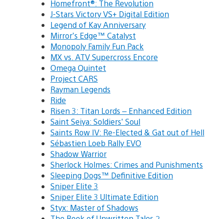
Homefront®: The Revolution
J-Stars Victory VS+ Digital Edition
Legend of Kay Anniversary
Mirror’s Edge™ Catalyst
Monopoly Family Fun Pack
MX vs. ATV Supercross Encore
Omega Quintet
Project CARS
Rayman Legends
Ride
Risen 3: Titan Lords – Enhanced Edition
Saint Seiya: Soldiers’ Soul
Saints Row IV: Re-Elected & Gat out of Hell
Sébastien Loeb Rally EVO
Shadow Warrior
Sherlock Holmes: Crimes and Punishments
Sleeping Dogs™ Definitive Edition
Sniper Elite 3
Sniper Elite 3 Ultimate Edition
Styx: Master of Shadows
The Book of Unwritten Tales 2