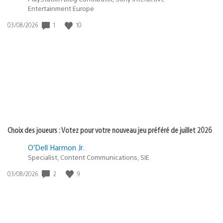
Entertainment Europe
1
10
Date
03/08/2026
de
publication
:
Choix des joueurs : Votez pour votre nouveau jeu préféré de juillet 2026
O’Dell Harmon Jr.
Specialist, Content Communications, SIE
2
9
Date
03/08/2026
de
publication
: