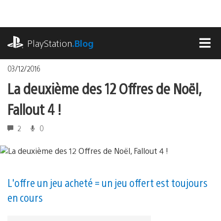
Accéder
au
contenu
playstation.com
PlayStation
.Blog
MEN
03/12/2016
La deuxième des 12 Offres de Noël,
Fallout 4 !
2
0
L'offre un jeu acheté = un jeu offert est toujours
en cours