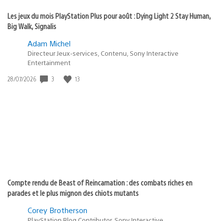
Les jeux du mois PlayStation Plus pour août : Dying Light 2 Stay Human,
Big Walk, Signalis
Adam Michel
Directeur Jeux-services, Contenu, Sony Interactive
Entertainment
3
13
Date
28/07/2026
de
publication
:
Compte rendu de Beast of Reincarnation : des combats riches en
parades et le plus mignon des chiots mutants
Corey Brotherson
PlayStation Blog Contributor, Sony Interactive