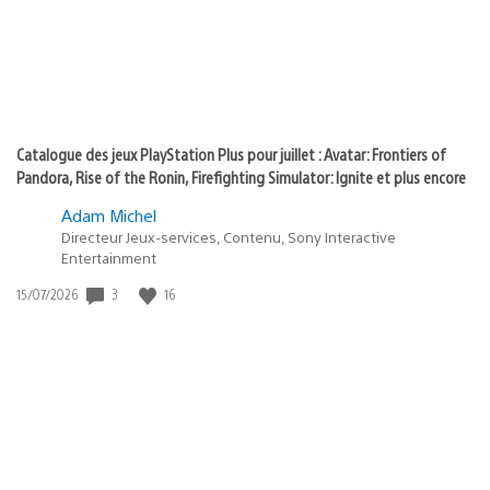
Catalogue des jeux PlayStation Plus pour juillet : Avatar: Frontiers of
Pandora, Rise of the Ronin, Firefighting Simulator: Ignite et plus encore
Adam Michel
Directeur Jeux-services, Contenu, Sony Interactive
Entertainment
3
16
Date
15/07/2026
de
publication
: