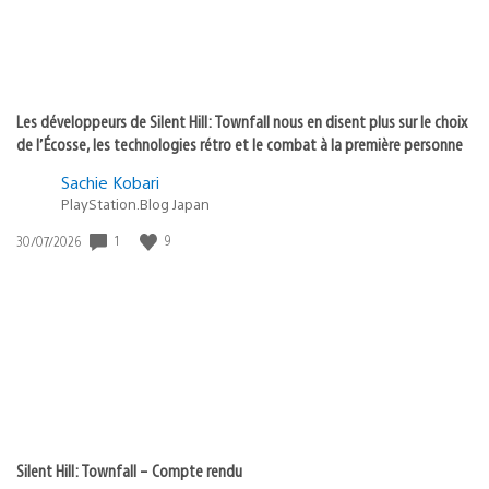
Les développeurs de Silent Hill: Townfall nous en disent plus sur le choix
de l’Écosse, les technologies rétro et le combat à la première personne
Sachie Kobari
PlayStation.Blog Japan
1
9
Date
30/07/2026
de
publication
:
Silent Hill: Townfall – Compte rendu