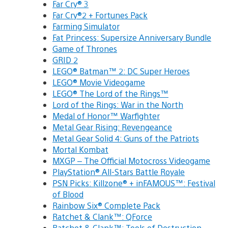
Far Cry® 3
Far Cry®2 + Fortunes Pack
Farming Simulator
Fat Princess: Supersize Anniversary Bundle
Game of Thrones
GRID 2
LEGO® Batman™ 2: DC Super Heroes
LEGO® Movie Videogame
LEGO® The Lord of the Rings™
Lord of the Rings: War in the North
Medal of Honor™ Warfighter
Metal Gear Rising: Revengeance
Metal Gear Solid 4: Guns of the Patriots
Mortal Kombat
MXGP – The Official Motocross Videogame
PlayStation® All-Stars Battle Royale
PSN Picks: Killzone® + inFAMOUS™: Festival
of Blood
Rainbow Six® Complete Pack
Ratchet & Clank™: QForce
Ratchet & Clank™: Tools of Destruction