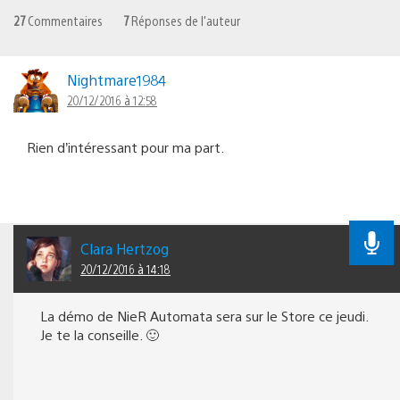
27
Commentaires
7
Réponses de l'auteur
Nightmare1984
20/12/2016 à 12:58
Rien d’intéressant pour ma part.
Clara Hertzog
20/12/2016 à 14:18
La démo de NieR Automata sera sur le Store ce jeudi.
Je te la conseille. 🙂