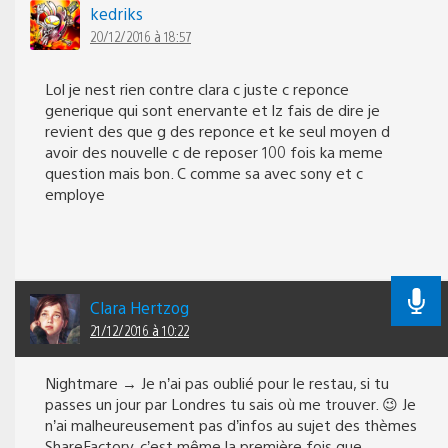
kedriks
20/12/2016 à 18:57
Lol je nest rien contre clara c juste c reponce
generique qui sont enervante et lz fais de dire je
revient des que g des reponce et ke seul moyen d
avoir des nouvelle c de reposer 100 fois ka meme
question mais bon. C comme sa avec sony et c
employe
Clara Hertzog
21/12/2016 à 10:22
Nightmare → Je n’ai pas oublié pour le restau, si tu
passes un jour par Londres tu sais où me trouver. 😉 Je
n’ai malheureusement pas d’infos au sujet des thèmes
ShareFactory, c’est même la première fois que