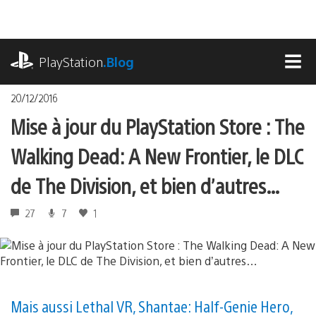
Accéder
au
contenu
playstation.com
PlayStation
.Blog
MEN
20/12/2016
Mise à jour du PlayStation Store : The
Walking Dead: A New Frontier, le DLC
de The Division, et bien d’autres…
27
7
1
Mais aussi Lethal VR, Shantae: Half-Genie Hero,