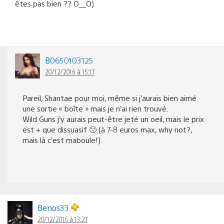
êtes pas bien ?? O__O)
B0650103125
20/12/2016 à 15:17
Pareil, Shantae pour moi, même si j’aurais bien aimé
une sortie « boîte » mais je n’ai rien trouvé.
Wild Guns j’y aurais peut-être jeté un oeil, mais le prix
est + que dissuasif 🙁 (à 7-8 euros max, why not?,
mais là c’est maboule!).
Benos33
20/12/2016 à 13:27