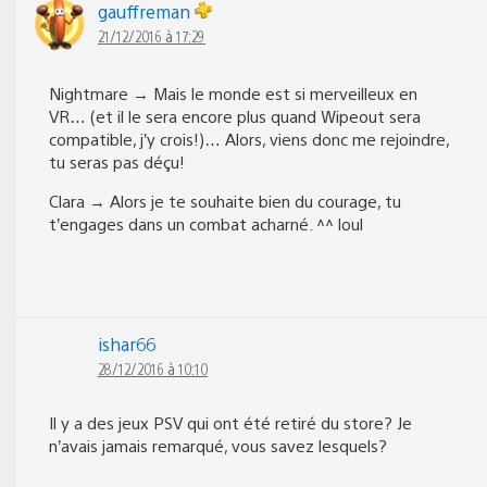
gauffreman
21/12/2016 à 17:29
Nightmare → Mais le monde est si merveilleux en
VR… (et il le sera encore plus quand Wipeout sera
compatible, j’y crois!)… Alors, viens donc me rejoindre,
tu seras pas déçu!
Clara → Alors je te souhaite bien du courage, tu
t’engages dans un combat acharné. ^^ loul
ishar66
28/12/2016 à 10:10
Il y a des jeux PSV qui ont été retiré du store? Je
n’avais jamais remarqué, vous savez lesquels?