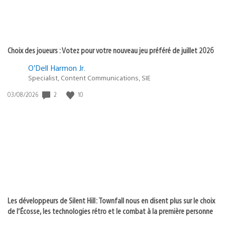
Choix des joueurs : Votez pour votre nouveau jeu préféré de juillet 2026
O’Dell Harmon Jr.
Specialist, Content Communications, SIE
2
10
Date
03/08/2026
de
publication
:
Les développeurs de Silent Hill: Townfall nous en disent plus sur le choix
de l’Écosse, les technologies rétro et le combat à la première personne