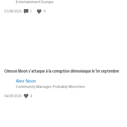
Entertainment Europe
1
11
Date
03/08/2026
de
publication
:
Crimson Moon s’attaque à la corruption démoniaque le 1er septembre
Alex Noon
Community Manager, Probably Monsters
4
Date
04/08/2026
de
publication
: