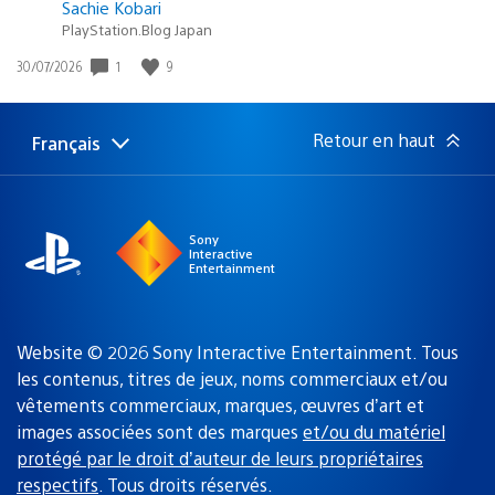
Sachie Kobari
PlayStation.Blog Japan
1
9
Date
30/07/2026
de
publication
:
Retour en haut
Français
Choisir
Région
une
actuelle
région
:
Sony
Interactive
Entertainment
Website © 2026 Sony Interactive Entertainment. Tous
les contenus, titres de jeux, noms commerciaux et/ou
vêtements commerciaux, marques, œuvres d’art et
images associées sont des marques
et/ou du matériel
protégé par le droit d’auteur de leurs propriétaires
respectifs
. Tous droits réservés.