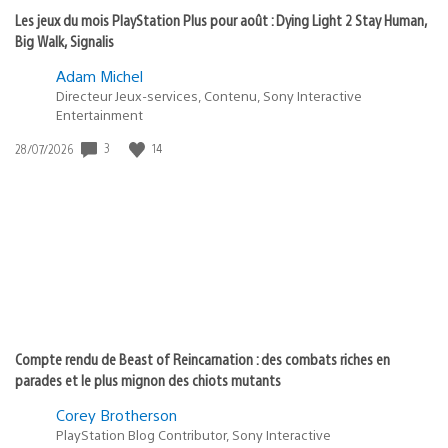
Les jeux du mois PlayStation Plus pour août : Dying Light 2 Stay Human,
Big Walk, Signalis
Adam Michel
Directeur Jeux-services, Contenu, Sony Interactive
Entertainment
3
14
Date
28/07/2026
de
publication
:
Compte rendu de Beast of Reincarnation : des combats riches en
parades et le plus mignon des chiots mutants
Corey Brotherson
PlayStation Blog Contributor, Sony Interactive