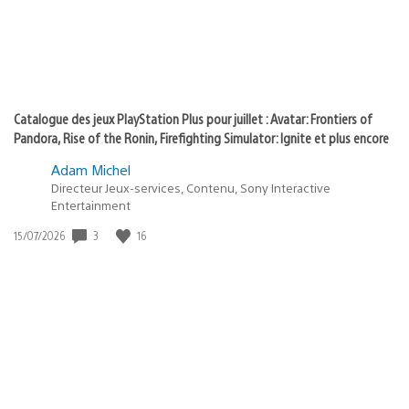
Catalogue des jeux PlayStation Plus pour juillet : Avatar: Frontiers of
Pandora, Rise of the Ronin, Firefighting Simulator: Ignite et plus encore
Adam Michel
Directeur Jeux-services, Contenu, Sony Interactive
Entertainment
3
16
Date
15/07/2026
de
publication
: