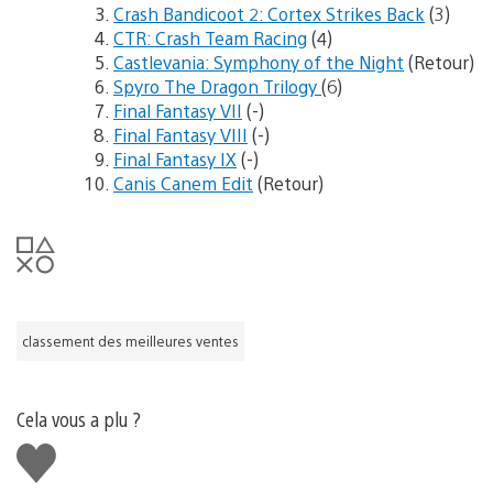
Crash Bandicoot 2: Cortex Strikes Back
(3)
CTR: Crash Team Racing
(4)
Castlevania: Symphony of the Night
(Retour)
Spyro The Dragon Trilogy
(6)
Final Fantasy VII
(-)
Final Fantasy VIII
(-)
Final Fantasy IX
(-)
Canis Canem Edit
(Retour)
classement des meilleures ventes
Cela vous a plu ?
J'aime