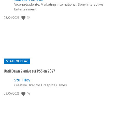
Vice-présidente, Marketing international, Sony Interactive
Entertainment
34
Date
08/04/2026
de
publication
:
STATE OF PLAY
Until Dawn 2 arrive sur PS5 en 2027
Postée
Stu Tilley
Creative Director, Firesprite Games
dans
:
16
Date
03/06/2026
state
de
of
publication
:
play