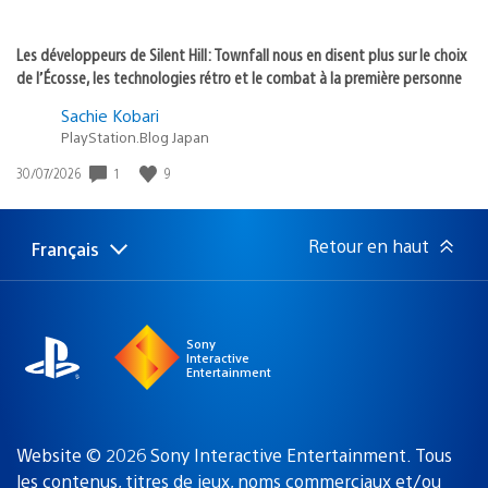
Les développeurs de Silent Hill: Townfall nous en disent plus sur le choix
de l’Écosse, les technologies rétro et le combat à la première personne
Sachie Kobari
PlayStation.Blog Japan
1
9
Date
30/07/2026
de
publication
:
Retour en haut
Français
Choisir
Région
une
actuelle
région
:
Sony
Interactive
Entertainment
Website © 2026 Sony Interactive Entertainment. Tous
les contenus, titres de jeux, noms commerciaux et/ou