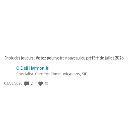
de
publication
:
Choix des joueurs : Votez pour votre nouveau jeu préféré de juillet 2026
O’Dell Harmon Jr.
Specialist, Content Communications, SIE
2
10
Date
03/08/2026
de
publication
: