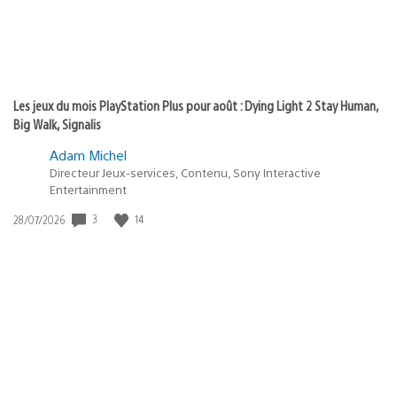
Les jeux du mois PlayStation Plus pour août : Dying Light 2 Stay Human,
Big Walk, Signalis
Adam Michel
Directeur Jeux-services, Contenu, Sony Interactive
Entertainment
3
14
Date
28/07/2026
de
publication
: