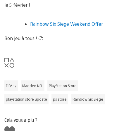
le 5 février !
Rainbow Six Siege Weekend Offer
Bon jeu à tous ! 🙂
FIFA 17
Madden NFL
PlayStation Store
playstation store update
ps store
Rainbow Six Siege
Cela vous a plu ?
J'aime