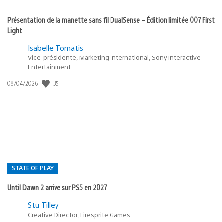
Présentation de la manette sans fil DualSense – Édition limitée 007 First
Light
Isabelle Tomatis
Vice-présidente, Marketing international, Sony Interactive
Entertainment
35
Date
08/04/2026
de
publication
:
STATE OF PLAY
Until Dawn 2 arrive sur PS5 en 2027
Postée
Stu Tilley
Creative Director, Firesprite Games
dans