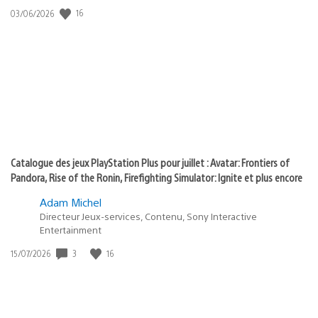
:
16
Date
03/06/2026
state
de
of
publication
:
play
Catalogue des jeux PlayStation Plus pour juillet : Avatar: Frontiers of
Pandora, Rise of the Ronin, Firefighting Simulator: Ignite et plus encore
Adam Michel
Directeur Jeux-services, Contenu, Sony Interactive
Entertainment
3
16
Date
15/07/2026
de
publication
: