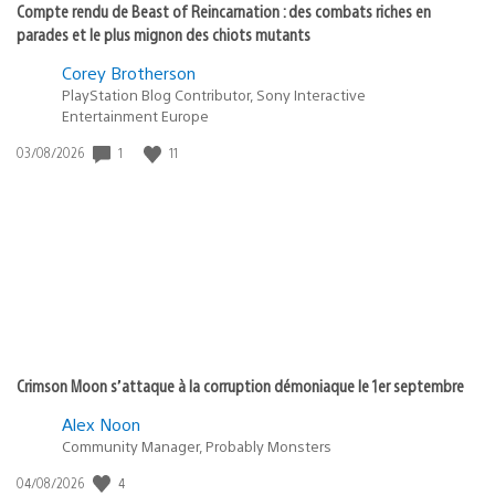
Compte rendu de Beast of Reincarnation : des combats riches en
parades et le plus mignon des chiots mutants
Corey Brotherson
PlayStation Blog Contributor, Sony Interactive
Entertainment Europe
1
11
Date
03/08/2026
de
publication
:
Crimson Moon s’attaque à la corruption démoniaque le 1er septembre
Alex Noon
Community Manager, Probably Monsters
4
Date
04/08/2026