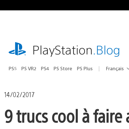
Accéder
au
contenu
playstation.com
PlayStation
.Blog
PS5
PS VR2
PS4
PS Store
PS Plus
Français
Choisir
Région
une
actuelle
région
:
14/02/2017
9 trucs cool à fair