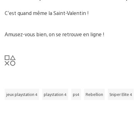
C’est quand même la Saint-Valentin !
Amusez-vous bien, on se retrouve en ligne !
jeux playstation 4
playstation 4
ps4
Rebellion
Sniper Elite 4