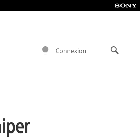
Connexion
Recherch
niper