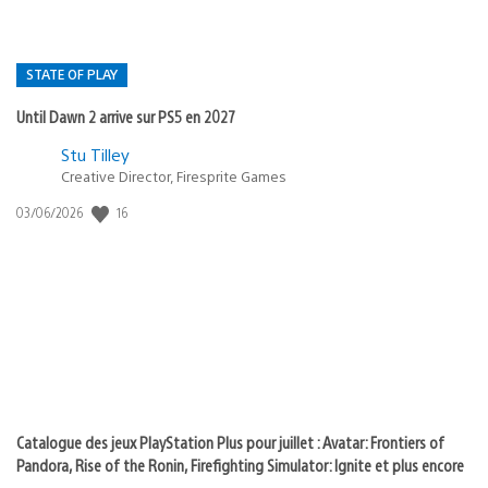
STATE OF PLAY
Until Dawn 2 arrive sur PS5 en 2027
Postée
Stu Tilley
Creative Director, Firesprite Games
dans
:
16
Date
03/06/2026
state
de
of
publication
:
play
Catalogue des jeux PlayStation Plus pour juillet : Avatar: Frontiers of
Pandora, Rise of the Ronin, Firefighting Simulator: Ignite et plus encore