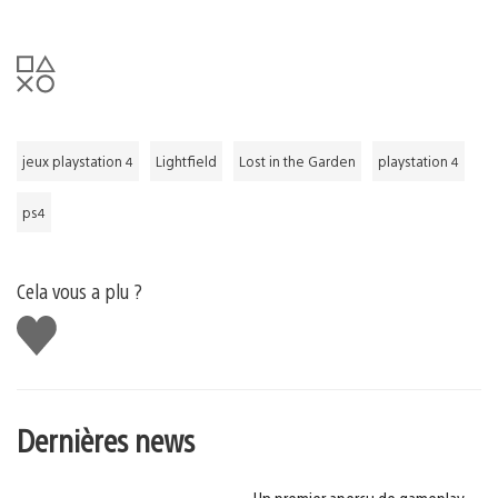
jeux playstation 4
Lightfield
Lost in the Garden
playstation 4
ps4
Cela vous a plu ?
J'aime
Dernières news