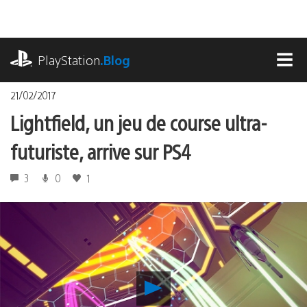
Accéder
au
contenu
playstation.com
PlayStation
.Blog
MEN
21/02/2017
Lightfield, un jeu de course ultra-
futuriste, arrive sur PS4
3
0
1
Lancer
la