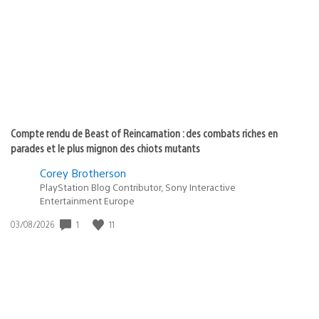
publication
:
Compte rendu de Beast of Reincarnation : des combats riches en
parades et le plus mignon des chiots mutants
Corey Brotherson
PlayStation Blog Contributor, Sony Interactive
Entertainment Europe
1
11
Date
03/08/2026
de
publication
: