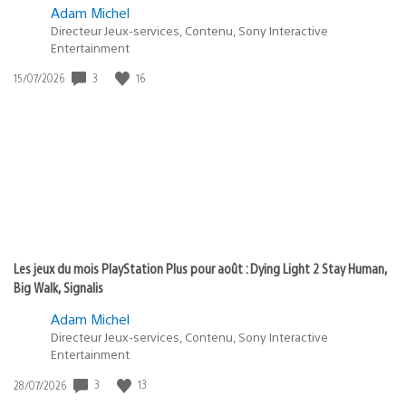
Adam Michel
Directeur Jeux-services, Contenu, Sony Interactive
Entertainment
3
16
Date
15/07/2026
de
publication
:
Les jeux du mois PlayStation Plus pour août : Dying Light 2 Stay Human,
Big Walk, Signalis
Adam Michel
Directeur Jeux-services, Contenu, Sony Interactive
Entertainment
3
13
Date
28/07/2026
de