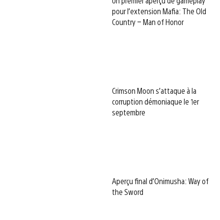
Un premier aperçu de gameplay
pour l’extension Mafia: The Old
Country – Man of Honor
Crimson Moon s’attaque à la
corruption démoniaque le 1er
septembre
Aperçu final d’Onimusha: Way of
the Sword