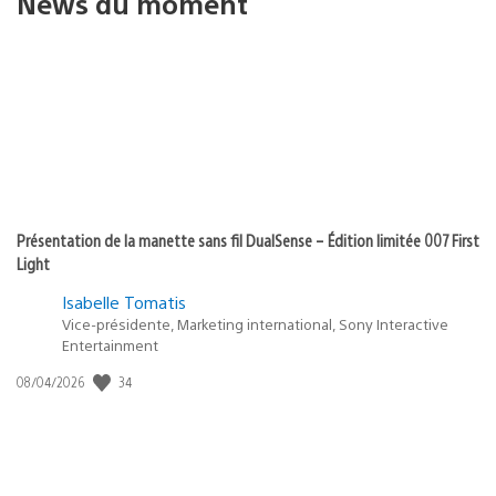
News du moment
Présentation de la manette sans fil DualSense – Édition limitée 007 First
Light
Isabelle Tomatis
Vice-présidente, Marketing international, Sony Interactive
Entertainment
34
Date
08/04/2026
de
publication
: