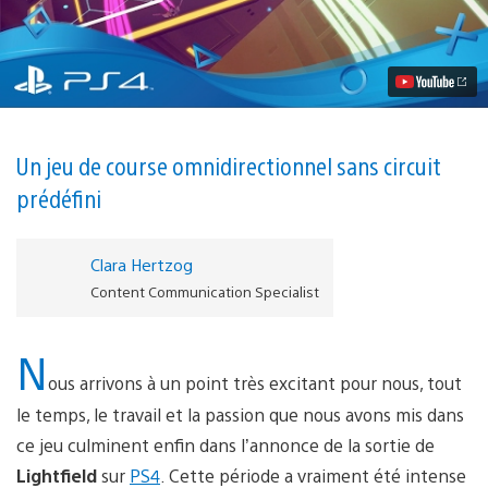
vidéo
Lightfield,
un
jeu
de
course
ultra-
futuriste,
arrive
Un jeu de course omnidirectionnel sans circuit
sur
prédéfini
PS4
Clara Hertzog
Content Communication Specialist
N
ous arrivons à un point très excitant pour nous, tout
le temps, le travail et la passion que nous avons mis dans
ce jeu culminent enfin dans l’annonce de la sortie de
Lightfield
sur
PS4
. Cette période a vraiment été intense