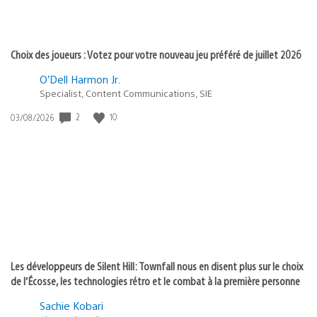
Choix des joueurs : Votez pour votre nouveau jeu préféré de juillet 2026
O’Dell Harmon Jr.
Specialist, Content Communications, SIE
2
10
Date
03/08/2026
de
publication
:
Les développeurs de Silent Hill: Townfall nous en disent plus sur le choix
de l’Écosse, les technologies rétro et le combat à la première personne
Sachie Kobari