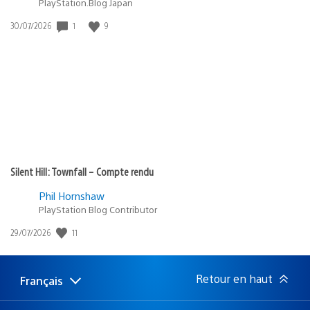
PlayStation.Blog Japan
1
9
Date
30/07/2026
de
publication
:
Silent Hill: Townfall – Compte rendu
Phil Hornshaw
PlayStation Blog Contributor
11
Date
29/07/2026
de
publication
:
Retour en haut
Français
Choisir
Région
une
actuelle
région
: