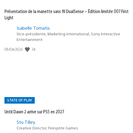
Présentation de la manette sans fil DualSense – Édition limitée 007 First
Light
Isabelle Tomatis
Vice-présidente, Marketing international, Sony Interactive
Entertainment
34
Date
08/04/2026
de
publication
:
STATE OF PLAY
Until Dawn 2 arrive sur PS5 en 2027
Postée
Stu Tilley
Creative Director, Firesprite Games
dans