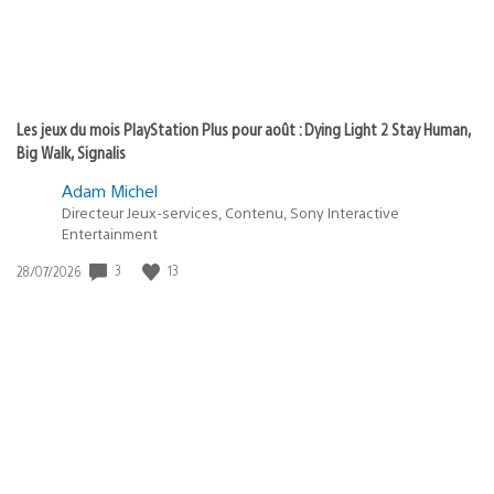
Les jeux du mois PlayStation Plus pour août : Dying Light 2 Stay Human,
Big Walk, Signalis
Adam Michel
Directeur Jeux-services, Contenu, Sony Interactive
Entertainment
3
13
Date
28/07/2026
de
publication
: