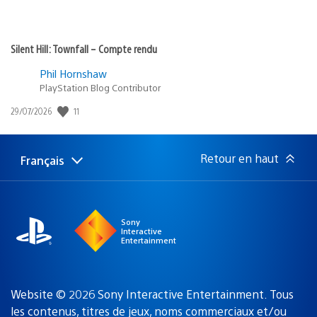
Silent Hill: Townfall – Compte rendu
Phil Hornshaw
PlayStation Blog Contributor
11
Date
29/07/2026
de
publication
:
Retour en haut
Français
Choisir
Région
une
actuelle
région
:
Sony
Interactive
Entertainment
Website © 2026 Sony Interactive Entertainment. Tous
les contenus, titres de jeux, noms commerciaux et/ou