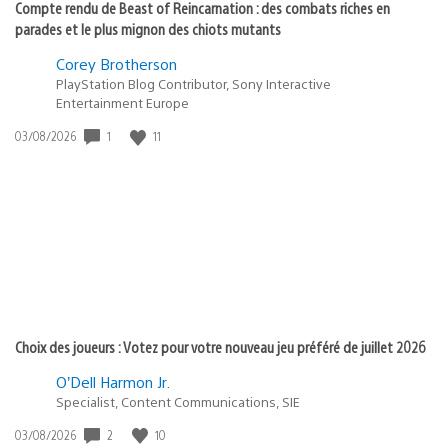
Compte rendu de Beast of Reincarnation : des combats riches en
parades et le plus mignon des chiots mutants
Corey Brotherson
PlayStation Blog Contributor, Sony Interactive
Entertainment Europe
1
11
Date
03/08/2026
de
publication
:
Choix des joueurs : Votez pour votre nouveau jeu préféré de juillet 2026
O’Dell Harmon Jr.
Specialist, Content Communications, SIE
2
10
Date
03/08/2026