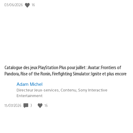
:
16
Date
03/06/2026
state
de
of
publication
:
play
Catalogue des jeux PlayStation Plus pour juillet : Avatar: Frontiers of
Pandora, Rise of the Ronin, Firefighting Simulator: Ignite et plus encore
Adam Michel
Directeur Jeux-services, Contenu, Sony Interactive
Entertainment
3
16
Date
15/07/2026
de
publication
: