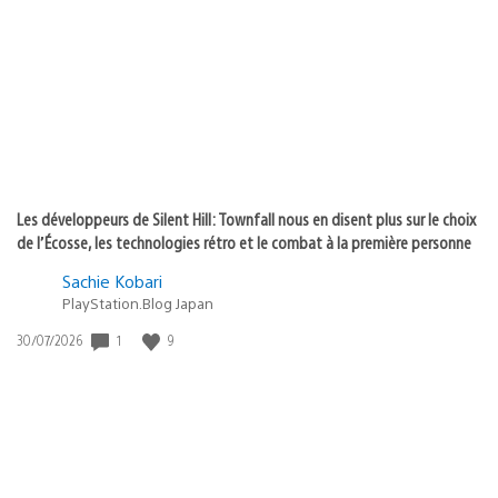
de
publication
:
Les développeurs de Silent Hill: Townfall nous en disent plus sur le choix
de l’Écosse, les technologies rétro et le combat à la première personne
Sachie Kobari
PlayStation.Blog Japan
1
9
Date
30/07/2026
de
publication
: