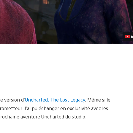
Legacy
e version d’
Uncharted: The Lost Legacy
. Même si le
prometteur. J’ai pu échanger en exclusivité avec les
prochaine aventure Uncharted du studio.