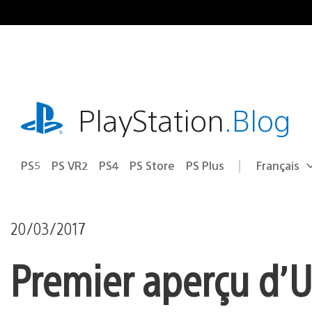
Accéder
au
contenu
playstation.com
PlayStation
.Blog
PS5
PS VR2
PS4
PS Store
PS Plus
Français
Choisir
Région
une
actuelle
région
:
20/03/2017
Premier aperçu d’U