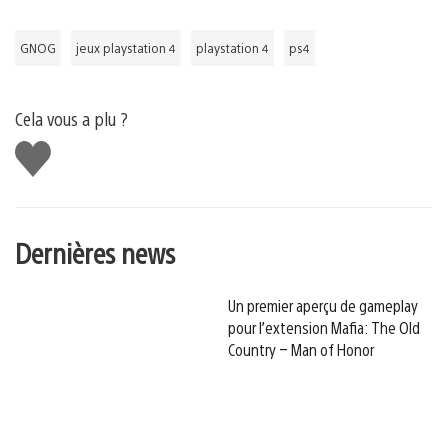
GNOG
jeux playstation 4
playstation 4
ps4
Cela vous a plu ?
J'aime
Dernières news
Un premier aperçu de gameplay
pour l’extension Mafia: The Old
Country – Man of Honor