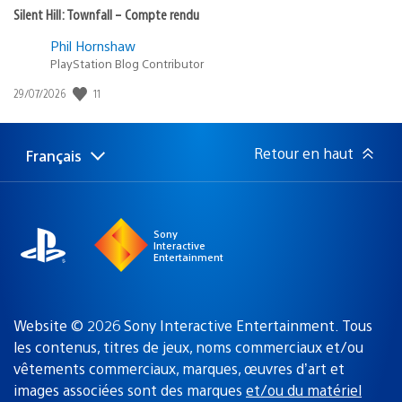
Silent Hill: Townfall – Compte rendu
Phil Hornshaw
PlayStation Blog Contributor
11
Date
29/07/2026
de
publication
:
Retour en haut
Français
Choisir
Région
une
actuelle
région
:
Sony
Interactive
Entertainment
Website © 2026 Sony Interactive Entertainment. Tous
les contenus, titres de jeux, noms commerciaux et/ou
vêtements commerciaux, marques, œuvres d’art et
images associées sont des marques
et/ou du matériel