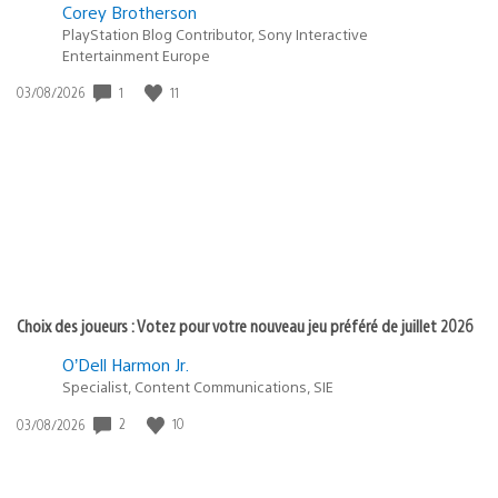
Corey Brotherson
PlayStation Blog Contributor, Sony Interactive
Entertainment Europe
1
11
Date
03/08/2026
de
publication
:
Choix des joueurs : Votez pour votre nouveau jeu préféré de juillet 2026
O’Dell Harmon Jr.
Specialist, Content Communications, SIE
2
10
Date
03/08/2026
de
publication
: