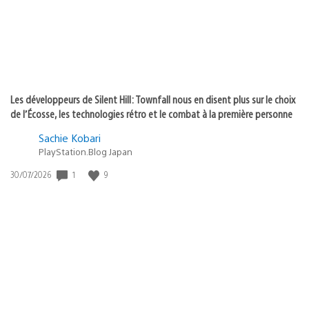
Les développeurs de Silent Hill: Townfall nous en disent plus sur le choix
de l’Écosse, les technologies rétro et le combat à la première personne
Sachie Kobari
PlayStation.Blog Japan
1
9
Date
30/07/2026
de
publication
: