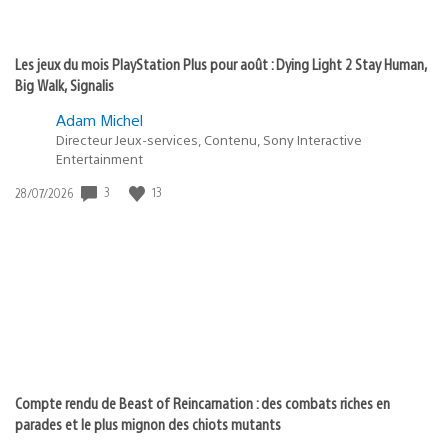
Les jeux du mois PlayStation Plus pour août : Dying Light 2 Stay Human,
Big Walk, Signalis
Adam Michel
Directeur Jeux-services, Contenu, Sony Interactive
Entertainment
3
13
Date
28/07/2026
de
publication
:
Compte rendu de Beast of Reincarnation : des combats riches en
parades et le plus mignon des chiots mutants