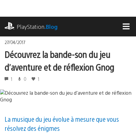
Accéder
au
contenu
playstation.com
PlayStation
.Blog
MEN
27/04/2017
Découvrez la bande-son du jeu
d’aventure et de réflexion Gnog
1
0
1
La musique du jeu évolue à mesure que vous
résolvez des énigmes