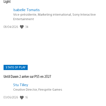
Light
Isabelle Tomatis
Vice-présidente, Marketing international, Sony Interactive
Entertainment
34
Date
08/04/2026
de
publication
:
STATE OF PLAY
Until Dawn 2 arrive sur PS5 en 2027
Postée
Stu Tilley
Creative Director, Firesprite Games
dans
:
16
Date
03/06/2026
state
de
of
publication