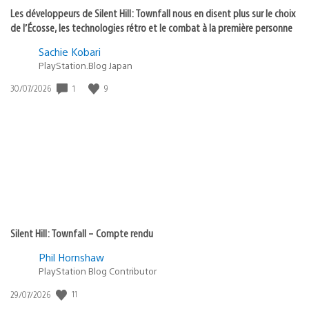
Les développeurs de Silent Hill: Townfall nous en disent plus sur le choix
de l’Écosse, les technologies rétro et le combat à la première personne
Sachie Kobari
PlayStation.Blog Japan
1
9
Date
30/07/2026
de
publication
:
Silent Hill: Townfall – Compte rendu
Phil Hornshaw
PlayStation Blog Contributor
11
Date
29/07/2026
de