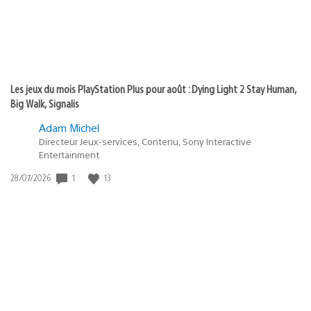
Les jeux du mois PlayStation Plus pour août : Dying Light 2 Stay Human,
Big Walk, Signalis
Adam Michel
Directeur Jeux-services, Contenu, Sony Interactive
Entertainment
1
13
Date
28/07/2026
de
publication
: