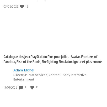
:
16
Date
03/06/2026
state
de
of
publication
:
play
Catalogue des jeux PlayStation Plus pour juillet : Avatar: Frontiers of
Pandora, Rise of the Ronin, Firefighting Simulator: Ignite et plus encore
Adam Michel
Directeur Jeux-services, Contenu, Sony Interactive
Entertainment
3
16
Date
15/07/2026
de
publication
: