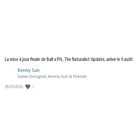
publication
:
La mise à jour finale de Ball x Pit, The Naturalist Update, arrive le 6 août
Kenny Sun
Game Designer, Kenny Sun & Friends
1
Date
28/07/2026
de
publication
: