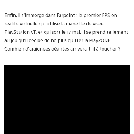
Enfin, il s’immerge dans Farpoint : le premier FPS en
réalité virtuelle qui utilise la manette de visée
PlayStation VR et qui sort le 17 mai. Il se prend tellement
au jeu qu’il décide de ne plus quitter la PlayZONE.
Combien d’araignées géantes arrivera-t-il à toucher ?