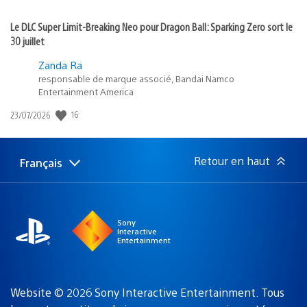
Le DLC Super Limit-Breaking Neo pour Dragon Ball: Sparking Zero sort le
30 juillet
Zanda Ra
responsable de marque associé, Bandai Namco
Entertainment America
16
Date
23/07/2026
de
publication
:
Retour en haut
Français
Choisir
Région
une
actuelle
région
:
Sony
Interactive
Entertainment
Website © 2026 Sony Interactive Entertainment. Tous