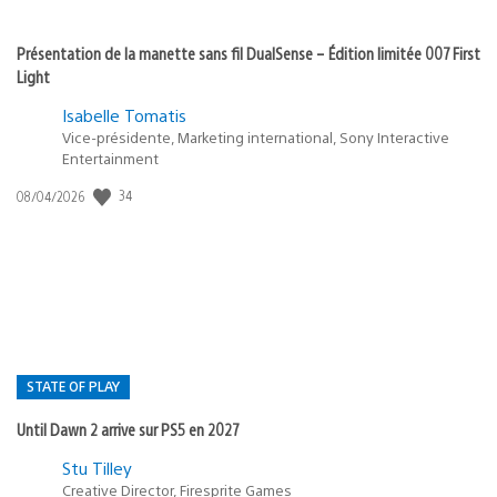
Présentation de la manette sans fil DualSense – Édition limitée 007 First
Light
Isabelle Tomatis
Vice-présidente, Marketing international, Sony Interactive
Entertainment
34
Date
08/04/2026
de
publication
:
STATE OF PLAY
Until Dawn 2 arrive sur PS5 en 2027
Postée
Stu Tilley
Creative Director, Firesprite Games
dans