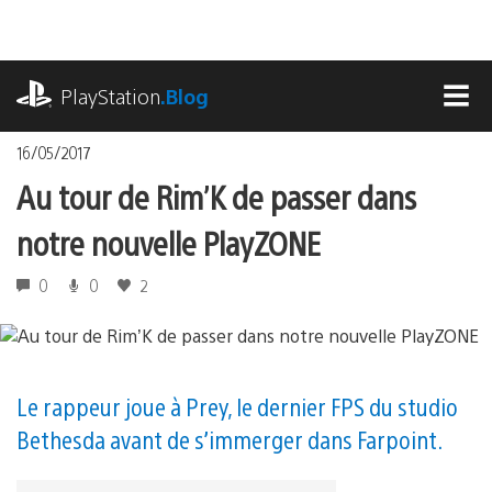
Accéder
au
contenu
playstation.com
PlayStation
.Blog
MEN
16/05/2017
Au tour de Rim’K de passer dans
notre nouvelle PlayZONE
0
0
2
Le rappeur joue à Prey, le dernier FPS du studio
Bethesda avant de s’immerger dans Farpoint.