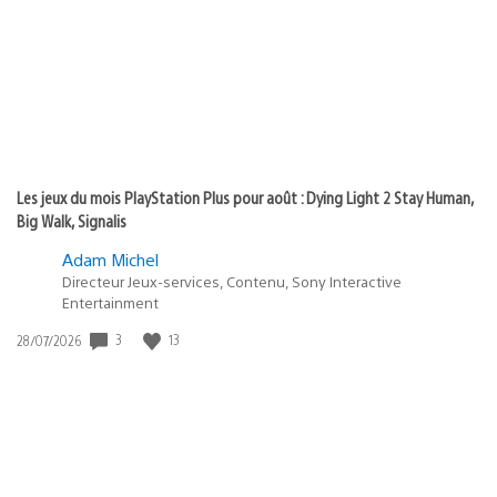
publication
:
Les jeux du mois PlayStation Plus pour août : Dying Light 2 Stay Human,
Big Walk, Signalis
Adam Michel
Directeur Jeux-services, Contenu, Sony Interactive
Entertainment
3
13
Date
28/07/2026
de
publication
: