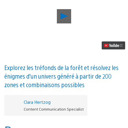
Lancer
la
vidéo
Future
Unfolding
:
le
jeu
d’aventure
pour
PS4
Explorez les tréfonds de la forêt et résolvez les
à
énigmes d'un univers généré à partir de 200
génération
procédurale
zones et combinaisons possibles
qui
vous
permet
de
Clara Hertzog
jouer
Content Communication Specialist
à
votre
propre
rythme