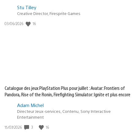
Postée
Stu Tilley
Creative Director, Firesprite Games
dans
:
16
Date
03/06/2026
state
de
of
publication
:
play
Catalogue des jeux PlayStation Plus pour juillet : Avatar: Frontiers of
Pandora, Rise of the Ronin, Firefighting Simulator: Ignite et plus encore
Adam Michel
Directeur Jeux-services, Contenu, Sony Interactive
Entertainment
3
16
Date
15/07/2026
de