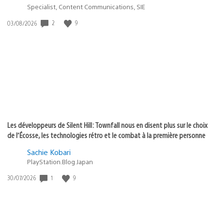
Specialist, Content Communications, SIE
2
9
Date
03/08/2026
de
publication
:
Les développeurs de Silent Hill: Townfall nous en disent plus sur le choix
de l’Écosse, les technologies rétro et le combat à la première personne
Sachie Kobari
PlayStation.Blog Japan
1
9
Date
30/07/2026
de
publication
: