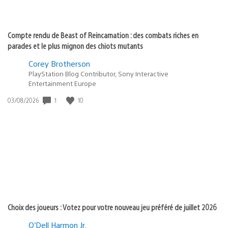
Compte rendu de Beast of Reincarnation : des combats riches en
parades et le plus mignon des chiots mutants
Corey Brotherson
PlayStation Blog Contributor, Sony Interactive
Entertainment Europe
1
10
Date
03/08/2026
de
publication
:
Choix des joueurs : Votez pour votre nouveau jeu préféré de juillet 2026
O’Dell Harmon Jr.