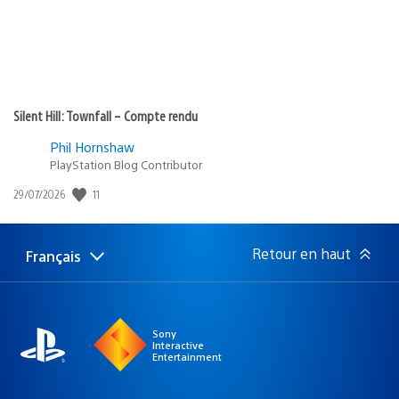
Silent Hill: Townfall – Compte rendu
Phil Hornshaw
PlayStation Blog Contributor
11
Date
29/07/2026
de
publication
:
Retour en haut
Français
Choisir
Région
une
actuelle
région
:
Sony
Interactive
Entertainment