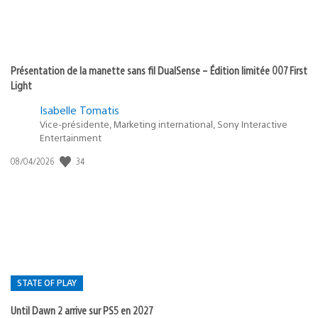
Présentation de la manette sans fil DualSense – Édition limitée 007 First
Light
Isabelle Tomatis
Vice-présidente, Marketing international, Sony Interactive
Entertainment
34
Date
08/04/2026
de
publication
:
STATE OF PLAY
Until Dawn 2 arrive sur PS5 en 2027