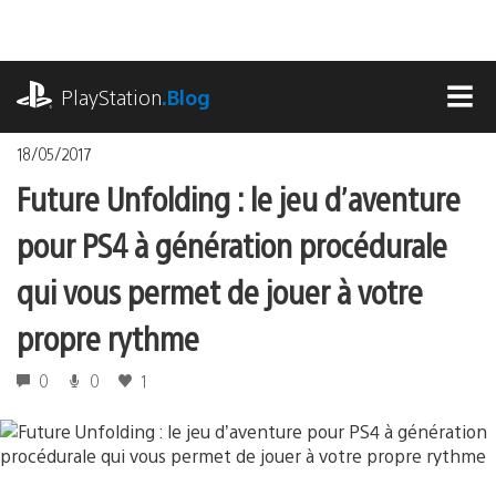
Accéder
au
contenu
playstation.com
PlayStation
.Blog
MEN
18/05/2017
Future Unfolding : le jeu d’aventure
pour PS4 à génération procédurale
qui vous permet de jouer à votre
propre rythme
0
0
1