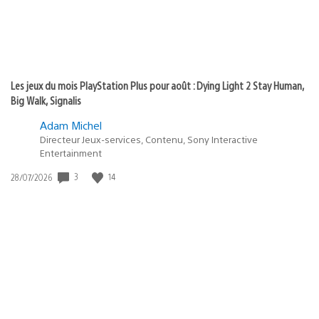
Les jeux du mois PlayStation Plus pour août : Dying Light 2 Stay Human,
Big Walk, Signalis
Adam Michel
Directeur Jeux-services, Contenu, Sony Interactive
Entertainment
3
14
Date
28/07/2026
de
publication
: