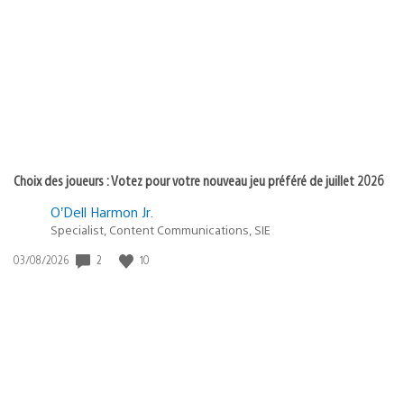
de
publication
:
Choix des joueurs : Votez pour votre nouveau jeu préféré de juillet 2026
O’Dell Harmon Jr.
Specialist, Content Communications, SIE
2
10
Date
03/08/2026
de
publication
: