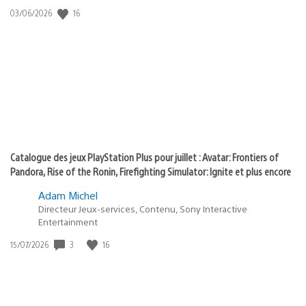
:
16
Date
03/06/2026
state
de
of
publication
:
play
Catalogue des jeux PlayStation Plus pour juillet : Avatar: Frontiers of
Pandora, Rise of the Ronin, Firefighting Simulator: Ignite et plus encore
Adam Michel
Directeur Jeux-services, Contenu, Sony Interactive
Entertainment
3
16
Date
15/07/2026
de
publication
: