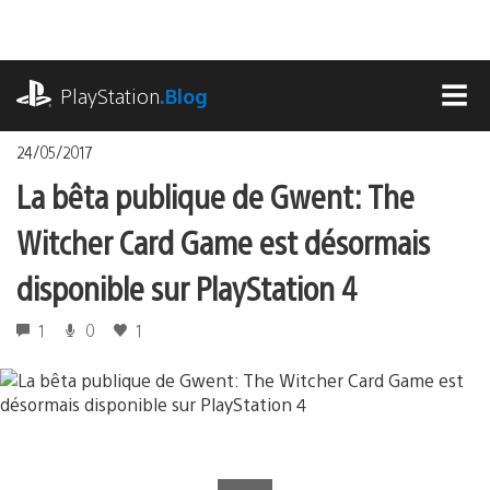
Accéder
au
contenu
playstation.com
PlayStation
.Blog
MEN
24/05/2017
La bêta publique de Gwent: The
Witcher Card Game est désormais
disponible sur PlayStation 4
1
0
1