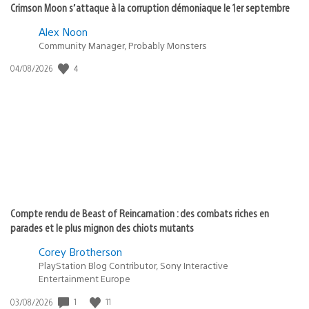
Crimson Moon s’attaque à la corruption démoniaque le 1er septembre
Alex Noon
Community Manager, Probably Monsters
4
Date
04/08/2026
de
publication
:
Compte rendu de Beast of Reincarnation : des combats riches en
parades et le plus mignon des chiots mutants
Corey Brotherson
PlayStation Blog Contributor, Sony Interactive
Entertainment Europe
1
11
Date
03/08/2026