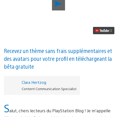
Lancer
la
vidéo
La
bêta
publique
de
Gwent:
The
Witcher
Card
Recevez un thème sans frais supplémentaires et
Game
des avatars pour votre profil en téléchargeant la
est
désormais
bêta gratuite
disponible
sur
PlayStation
4
Clara Hertzog
Content Communication Specialist
S
alut, chers lecteurs du PlayStation Blog ! Je m’appelle