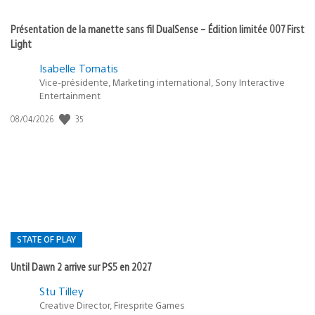
Présentation de la manette sans fil DualSense – Édition limitée 007 First
Light
Isabelle Tomatis
Vice-présidente, Marketing international, Sony Interactive
Entertainment
35
Date
08/04/2026
de
publication
:
STATE OF PLAY
Until Dawn 2 arrive sur PS5 en 2027
Postée
Stu Tilley
Creative Director, Firesprite Games
dans