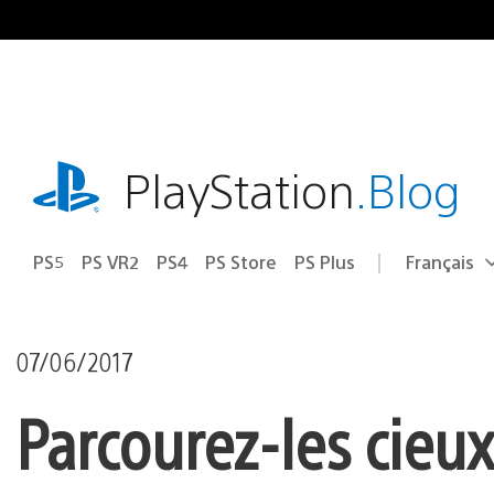
Accéder
au
contenu
playstation.com
PlayStation
.Blog
PS5
PS VR2
PS4
PS Store
PS Plus
Français
Choisir
Région
une
actuelle
région
:
07/06/2017
Parcourez-les cieu