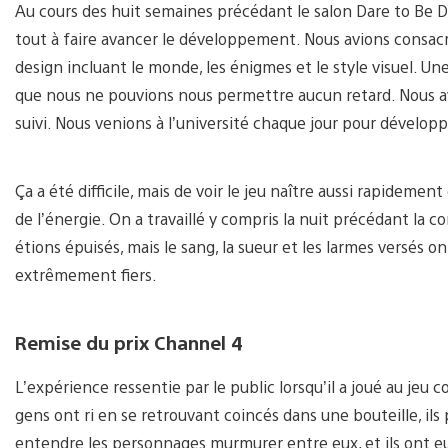
Au cours des huit semaines précédant le salon Dare to Be Dig
tout à faire avancer le développement. Nous avions consac
design incluant le monde, les énigmes et le style visuel. Un
que nous ne pouvions nous permettre aucun retard. Nous av
suivi. Nous venions à l’université chaque jour pour dévelop
Ça a été difficile, mais de voir le jeu naître aussi rapidem
de l’énergie. On a travaillé y compris la nuit précédant la 
étions épuisés, mais le sang, la sueur et les larmes versés o
extrêmement fiers.
Remise du prix Channel 4
L’expérience ressentie par le public lorsqu’il a joué au je
gens ont ri en se retrouvant coincés dans une bouteille, ils 
entendre les personnages murmurer entre eux, et ils ont eu 