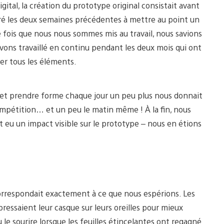
ital, la création du prototype original consistait avant
ré les deux semaines précédentes à mettre au point un
e fois que nous nous sommes mis au travail, nous savions
ons travaillé en continu pendant les deux mois qui ont
per tous les éléments.
ent et prendre forme chaque jour un peu plus nous donnait
compétition… et un peu le matin même ! À la fin, nous
nt eu un impact visible sur le prototype – nous en étions
u correspondait exactement à ce que nous espérions. Les
pressaient leur casque sur leurs oreilles pour mieux
le sourire lorsque les feuilles étincelantes ont regagné