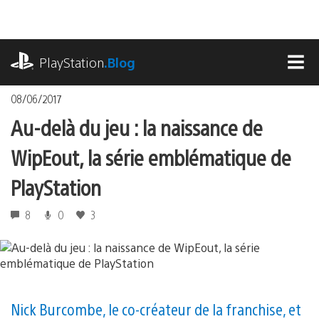
Accéder
au
contenu
playstation.com
PlayStation
.Blog
MEN
08/06/2017
Au-delà du jeu : la naissance de
WipEout, la série emblématique de
PlayStation
8
0
3
Nick Burcombe, le co-créateur de la franchise, et