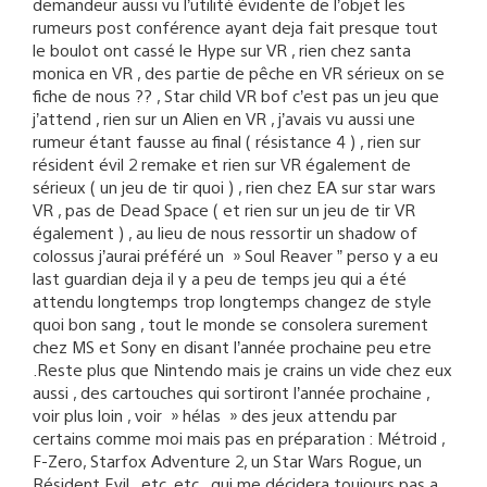
demandeur aussi vu l’utilité évidente de l’objet les
rumeurs post conférence ayant deja fait presque tout
le boulot ont cassé le Hype sur VR , rien chez santa
monica en VR , des partie de pêche en VR sérieux on se
fiche de nous ?? , Star child VR bof c’est pas un jeu que
j’attend , rien sur un Alien en VR , j’avais vu aussi une
rumeur étant fausse au final ( résistance 4 ) , rien sur
résident évil 2 remake et rien sur VR également de
sérieux ( un jeu de tir quoi ) , rien chez EA sur star wars
VR , pas de Dead Space ( et rien sur un jeu de tir VR
également ) , au lieu de nous ressortir un shadow of
colossus j’aurai préféré un » Soul Reaver ” perso y a eu
last guardian deja il y a peu de temps jeu qui a été
attendu longtemps trop longtemps changez de style
quoi bon sang , tout le monde se consolera surement
chez MS et Sony en disant l’année prochaine peu etre
.Reste plus que Nintendo mais je crains un vide chez eux
aussi , des cartouches qui sortiront l’année prochaine ,
voir plus loin , voir » hélas » des jeux attendu par
certains comme moi mais pas en préparation : Métroid ,
F-Zero, Starfox Adventure 2, un Star Wars Rogue, un
Résident Evil , etc, etc , qui me décidera toujours pas a