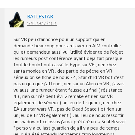
BATLESTAR
13/06/2017 à 11:01
Sur VR peu d’annonce pour un support qui en
demande beaucoup pourtant avec un AIM controller
qui et demandeur aussi vu l’utilité évidente de l’objet
les rumeurs post conférence ayant deja fait presque
tout le boulot ont cassé le Hype sur VR , rien chez
santa monica en VR , des partie de pêche en VR
sérieux on se fiche de nous ?? , Star child VR bof c’est
pas un jeu que j’attend , rien sur un Alien en VR , j’avais
vu aussi une rumeur étant fausse au final ( résistance
4 ) , rien sur résident évil 2 remake et rien sur VR
également de sérieux ( un jeu de tir quoi ) , rien chez
EA sur star wars VR , pas de Dead Space ( et rien sur
un jeu de tir VR également ) , au lieu de nous ressortir
un shadow of colossus j’aurai préféré un » Soul Reaver
” perso y a eu last guardian deja il y a peu de temps
jeu qui a été attendu longtemps trop longtemps