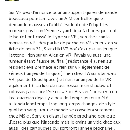
Sur VR peu d’annonce pour un support qui en demande
beaucoup pourtant avec un AIM controller qui et
demandeur aussi vu l’utilité évidente de l’objet les
rumeurs post conférence ayant deja fait presque tout
le boulot ont cassé le Hype sur VR , rien chez santa
monica en VR , des partie de pêche en VR sérieux on se
fiche de nous ?? , Star child VR bof c’est pas un jeu que
j’attend , rien sur un Alien en VR , j’avais vu aussi une
rumeur étant fausse au final ( résistance 4 ) , rien sur
résident évil 2 remake et rien sur VR également de
sérieux ( un jeu de tir quoi ) , rien chez EA sur star wars
VR , pas de Dead Space ( et rien sur un jeu de tir VR
également ) , au lieu de nous ressortir un shadow of
colossus j’aurai préféré un » Soul Reaver ” perso y a eu
last guardian deja il y a peu de temps jeu qui a été
attendu longtemps trop longtemps changez de style
quoi bon sang , tout le monde se consolera surement
chez MS et Sony en disant l’année prochaine peu etre
.Reste plus que Nintendo mais je crains un vide chez eux
aussi , des cartouches qui sortiront l’année prochaine ,