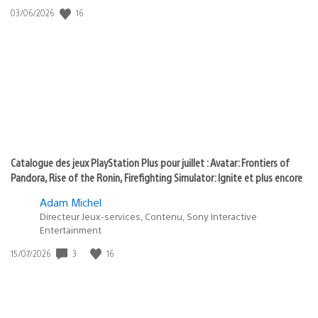
:
16
Date
03/06/2026
state
de
of
publication
:
play
Catalogue des jeux PlayStation Plus pour juillet : Avatar: Frontiers of
Pandora, Rise of the Ronin, Firefighting Simulator: Ignite et plus encore
Adam Michel
Directeur Jeux-services, Contenu, Sony Interactive
Entertainment
3
16
Date
15/07/2026
de
publication
: