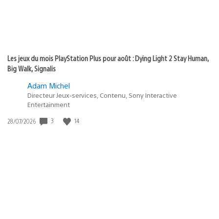
Les jeux du mois PlayStation Plus pour août : Dying Light 2 Stay Human,
Big Walk, Signalis
Adam Michel
Directeur Jeux-services, Contenu, Sony Interactive
Entertainment
3
14
Date
28/07/2026
de
publication
: