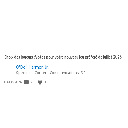
de
publication
:
Choix des joueurs : Votez pour votre nouveau jeu préféré de juillet 2026
O’Dell Harmon Jr.
Specialist, Content Communications, SIE
2
10
Date
03/08/2026
de
publication
: