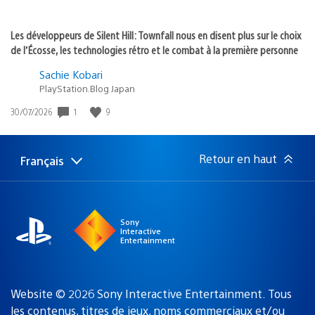
Les développeurs de Silent Hill: Townfall nous en disent plus sur le choix
de l’Écosse, les technologies rétro et le combat à la première personne
Sachie Kobari
PlayStation.Blog Japan
1
9
Date
30/07/2026
de
publication
:
Retour en haut
Français
Choisir
Région
une
actuelle
région
:
Sony
Interactive
Entertainment
Website © 2026 Sony Interactive Entertainment. Tous
les contenus, titres de jeux, noms commerciaux et/ou