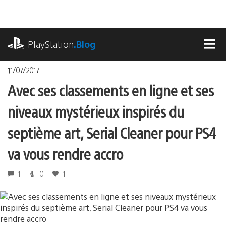
Accéder
au
contenu
playstation.com
PlayStation
.Blog
MEN
11/07/2017
Avec ses classements en ligne et ses
niveaux mystérieux inspirés du
septième art, Serial Cleaner pour PS4
va vous rendre accro
1
0
1