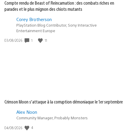
Compte rendu de Beast of Reincarnation : des combats riches en
parades et le plus mignon des chiots mutants
Corey Brotherson
PlayStation Blog Contributor, Sony Interactive
Entertainment Europe
1
11
Date
03/08/2026
de
publication
:
Crimson Moon s’attaque à la corruption démoniaque le 1er septembre
Alex Noon
Community Manager, Probably Monsters
4
Date
04/08/2026