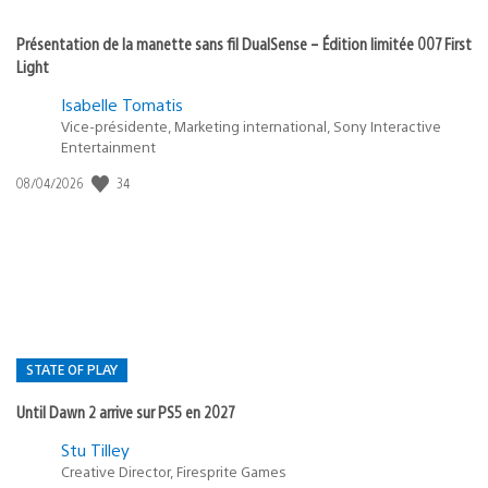
Présentation de la manette sans fil DualSense – Édition limitée 007 First
Light
Isabelle Tomatis
Vice-présidente, Marketing international, Sony Interactive
Entertainment
34
Date
08/04/2026
de
publication
:
STATE OF PLAY
Until Dawn 2 arrive sur PS5 en 2027
Postée
Stu Tilley
Creative Director, Firesprite Games
dans