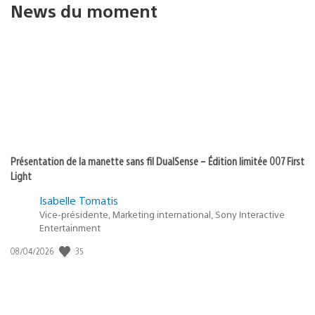
News du moment
Présentation de la manette sans fil DualSense – Édition limitée 007 First
Light
Isabelle Tomatis
Vice-présidente, Marketing international, Sony Interactive
Entertainment
35
Date
08/04/2026
de
publication
: