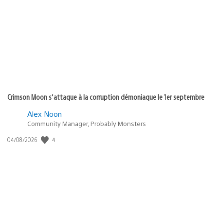
de
publication
:
Crimson Moon s’attaque à la corruption démoniaque le 1er septembre
Alex Noon
Community Manager, Probably Monsters
4
Date
04/08/2026
de
publication
: