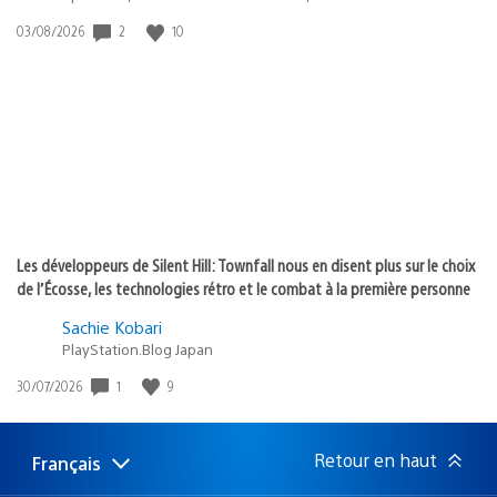
2
10
Date
03/08/2026
de
publication
:
Les développeurs de Silent Hill: Townfall nous en disent plus sur le choix
de l’Écosse, les technologies rétro et le combat à la première personne
Sachie Kobari
PlayStation.Blog Japan
1
9
Date
30/07/2026
de
publication
:
Retour en haut
Français
Choisir
Région
une
actuelle