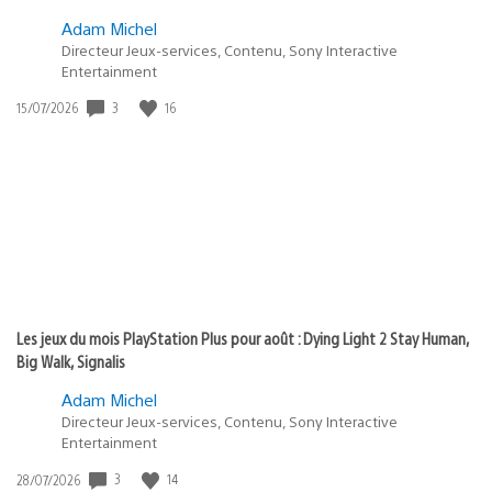
Adam Michel
Directeur Jeux-services, Contenu, Sony Interactive
Entertainment
3
16
Date
15/07/2026
de
publication
:
Les jeux du mois PlayStation Plus pour août : Dying Light 2 Stay Human,
Big Walk, Signalis
Adam Michel
Directeur Jeux-services, Contenu, Sony Interactive
Entertainment
3
14
Date
28/07/2026