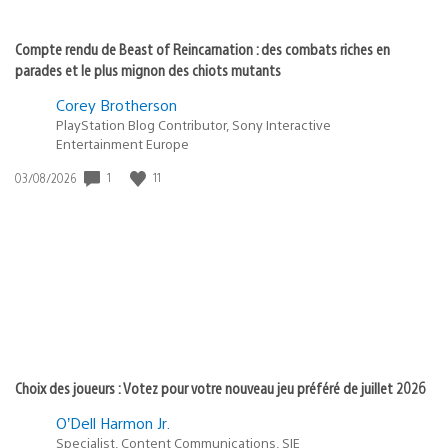
Compte rendu de Beast of Reincarnation : des combats riches en
parades et le plus mignon des chiots mutants
Corey Brotherson
PlayStation Blog Contributor, Sony Interactive
Entertainment Europe
1
11
Date
03/08/2026
de
publication
:
Choix des joueurs : Votez pour votre nouveau jeu préféré de juillet 2026
O’Dell Harmon Jr.
Specialist, Content Communications, SIE