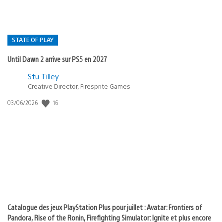
STATE OF PLAY
Until Dawn 2 arrive sur PS5 en 2027
Postée
Stu Tilley
Creative Director, Firesprite Games
dans
:
16
Date
03/06/2026
state
de
of
publication
:
play
Catalogue des jeux PlayStation Plus pour juillet : Avatar: Frontiers of
Pandora, Rise of the Ronin, Firefighting Simulator: Ignite et plus encore