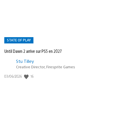
publication
:
STATE OF PLAY
Until Dawn 2 arrive sur PS5 en 2027
Postée
Stu Tilley
Creative Director, Firesprite Games
dans
:
16
Date
03/06/2026
state
de
of
publication
:
play