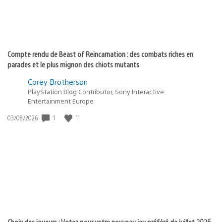
Compte rendu de Beast of Reincarnation : des combats riches en
parades et le plus mignon des chiots mutants
Corey Brotherson
PlayStation Blog Contributor, Sony Interactive
Entertainment Europe
1
11
Date
03/08/2026
de
publication
:
Choix des joueurs : Votez pour votre nouveau jeu préféré de juillet 2026