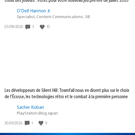
O’Dell Harmon Jr.
Specialist, Content Communications, SIE
3
10
Date
03/08/2026
de
publication
:
Les développeurs de Silent Hill: Townfall nous en disent plus sur le choix
de l’Écosse, les technologies rétro et le combat à la première personne
Sachie Kobari
PlayStation.Blog Japan
1
9
Date
30/07/2026
de
publication