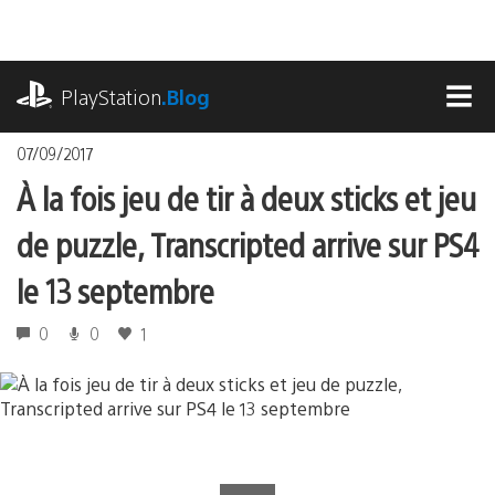
Accéder
au
contenu
playstation.com
PlayStation
.Blog
MEN
07/09/2017
À la fois jeu de tir à deux sticks et jeu
de puzzle, Transcripted arrive sur PS4
le 13 septembre
0
0
1