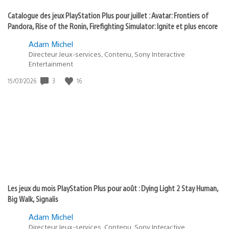
Catalogue des jeux PlayStation Plus pour juillet : Avatar: Frontiers of
Pandora, Rise of the Ronin, Firefighting Simulator: Ignite et plus encore
Adam Michel
Directeur Jeux-services, Contenu, Sony Interactive
Entertainment
3
16
Date
15/07/2026
de
publication
:
Les jeux du mois PlayStation Plus pour août : Dying Light 2 Stay Human,
Big Walk, Signalis
Adam Michel
Directeur Jeux-services, Contenu, Sony Interactive