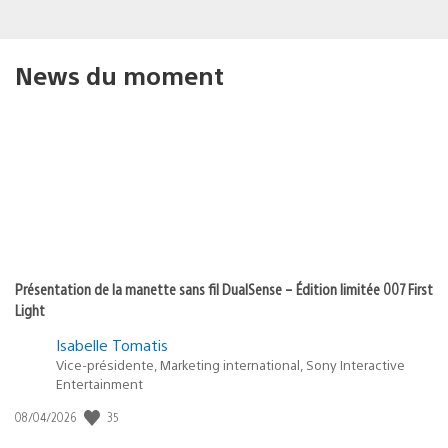
News du moment
Présentation de la manette sans fil DualSense – Édition limitée 007 First
Light
Isabelle Tomatis
Vice-présidente, Marketing international, Sony Interactive
Entertainment
35
Date
08/04/2026
de