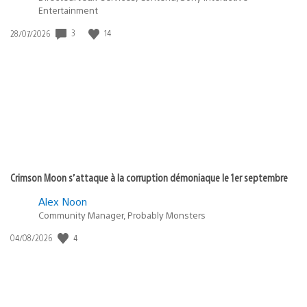
Entertainment
3
14
Date
28/07/2026
de
publication
:
Crimson Moon s’attaque à la corruption démoniaque le 1er septembre
Alex Noon
Community Manager, Probably Monsters
4
Date
04/08/2026
de
publication
: