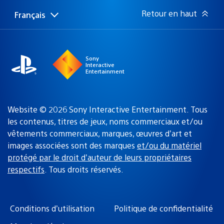
:
Retour en haut
Français
Choisir
Région
une
actuelle
région
:
Sony
Interactive
Entertainment
Website © 2026 Sony Interactive Entertainment. Tous
les contenus, titres de jeux, noms commerciaux et/ou
vêtements commerciaux, marques, œuvres d’art et
images associées sont des marques
et/ou du matériel
protégé par le droit d’auteur de leurs propriétaires
respectifs
. Tous droits réservés.
Conditions d’utilisation
Politique de confidentialité