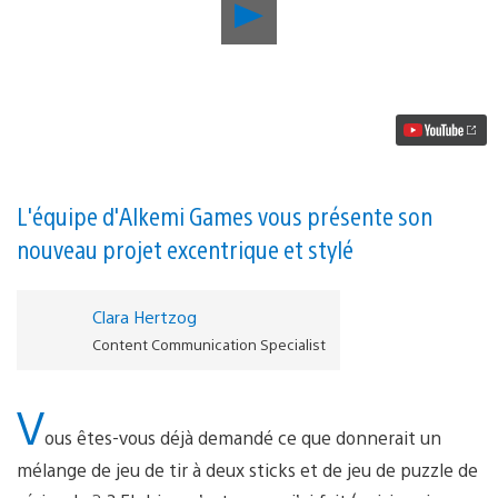
Lancer
la
vidéo
À
la
fois
jeu
de
tir
à
deux
L'équipe d'Alkemi Games vous présente son
sticks
nouveau projet excentrique et stylé
et
jeu
de
puzzle,
Clara Hertzog
Transcripted
Content Communication Specialist
arrive
sur
PS4
V
le
13
ous êtes-vous déjà demandé ce que donnerait un
septembre
mélange de jeu de tir à deux sticks et de jeu de puzzle de