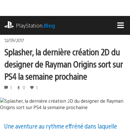
Accéder
au
contenu
playstation.com
PlayStation
.Blog
MEN
12/09/2017
Splasher, la dernière création 2D du
designer de Rayman Origins sort sur
PS4 la semaine prochaine
1
0
1
Une aventure au rythme effréné dans laquelle