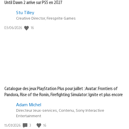
Until Dawn 2 arrive sur PS5 en 2027
Postée
Stu Tilley
Creative Director, Firesprite Games
dans
:
16
Date
03/06/2026
state
de
of
publication
:
play
Catalogue des jeux PlayStation Plus pour juillet : Avatar: Frontiers of
Pandora, Rise of the Ronin, Firefighting Simulator: Ignite et plus encore
Adam Michel
Directeur Jeux-services, Contenu, Sony Interactive
Entertainment
3
16
Date
15/07/2026