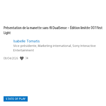
Présentation de la manette sans fil DualSense – Édition limitée 007 First
Light
Isabelle Tomatis
Vice-présidente, Marketing international, Sony Interactive
Entertainment
34
Date
08/04/2026
de
publication
:
STATE OF PLAY