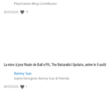
PlayStation Blog Contributor
11
Date
29/07/2026
de
publication
:
La mise à jour finale de Ball x Pit, The Naturalist Update, arrive le 6 août
Kenny Sun
Game Designer, Kenny Sun & Friends
1
Date
28/07/2026
de
publication
: