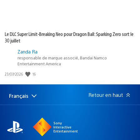
Le DLC Super Limit-Breaking Neo pour Dragon Ball: Sparking Zero sort le
30 juillet
Zanda Ra
responsable de marque associé, Bandai Namco
Entertainment America
16
Date
23/07/2026
de
publication
:
Retour en haut
Français
Choisir
Région
une
actuelle
région
:
Sony
Interactive
Entertainment