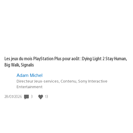
de
publication
:
Les jeux du mois PlayStation Plus pour août : Dying Light 2 Stay Human,
Big Walk, Signalis
Adam Michel
Directeur Jeux-services, Contenu, Sony Interactive
Entertainment
3
13
Date
28/07/2026
de
publication
: