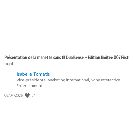
Présentation de la manette sans fil DualSense – Édition limitée 007 First
Light
Isabelle Tomatis
Vice-présidente, Marketing international, Sony Interactive
Entertainment
34
Date
08/04/2026
de
publication
: