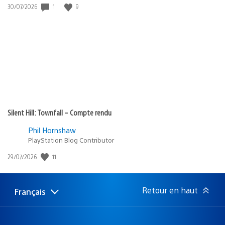
1
9
Date
30/07/2026
de
publication
:
Silent Hill: Townfall – Compte rendu
Phil Hornshaw
PlayStation Blog Contributor
11
Date
29/07/2026
de
publication
:
Retour en haut
Français
Choisir
Région
une
actuelle
région
: