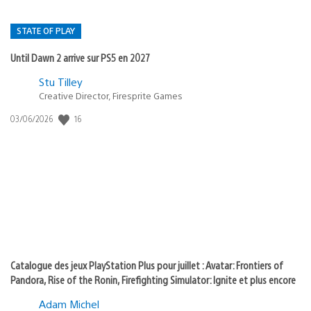
STATE OF PLAY
Until Dawn 2 arrive sur PS5 en 2027
Postée
Stu Tilley
Creative Director, Firesprite Games
dans
:
16
Date
03/06/2026
state
de
of
publication
:
play
Catalogue des jeux PlayStation Plus pour juillet : Avatar: Frontiers of
Pandora, Rise of the Ronin, Firefighting Simulator: Ignite et plus encore
Adam Michel