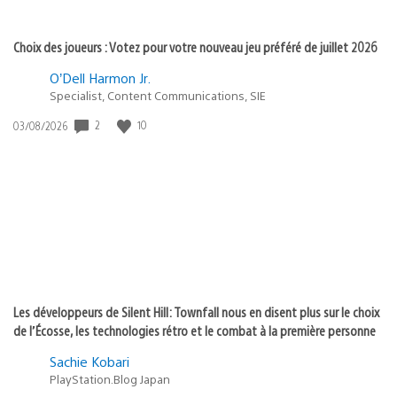
Choix des joueurs : Votez pour votre nouveau jeu préféré de juillet 2026
O’Dell Harmon Jr.
Specialist, Content Communications, SIE
2
10
Date
03/08/2026
de
publication
:
Les développeurs de Silent Hill: Townfall nous en disent plus sur le choix
de l’Écosse, les technologies rétro et le combat à la première personne
Sachie Kobari
PlayStation.Blog Japan