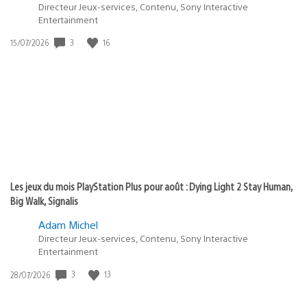
Directeur Jeux-services, Contenu, Sony Interactive
Entertainment
3
16
Date
15/07/2026
de
publication
:
Les jeux du mois PlayStation Plus pour août : Dying Light 2 Stay Human,
Big Walk, Signalis
Adam Michel
Directeur Jeux-services, Contenu, Sony Interactive
Entertainment
3
13
Date
28/07/2026
de
publication