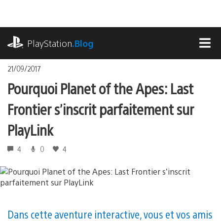
Accéder
au
contenu
playstation.com
PlayStation
.Blog
MEN
21/09/2017
Pourquoi Planet of the Apes: Last
Frontier s’inscrit parfaitement sur
PlayLink
4
0
4
Dans cette aventure interactive, vous et vos amis