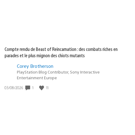
:
Compte rendu de Beast of Reincarnation : des combats riches en
parades et le plus mignon des chiots mutants
Corey Brotherson
PlayStation Blog Contributor, Sony Interactive
Entertainment Europe
1
11
Date
03/08/2026
de
publication
: