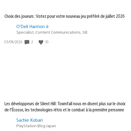
Choix des joueurs : Votez pour votre nouveau jeu préféré de juillet 2026
O’Dell Harmon Jr.
Specialist, Content Communications, SIE
2
10
Date
03/08/2026
de
publication
:
Les développeurs de Silent Hill: Townfall nous en disent plus sur le choix
de l’Écosse, les technologies rétro et le combat à la première personne
Sachie Kobari
PlayStation.Blog Japan