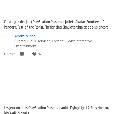
Catalogue des jeux PlayStation Plus pour juillet : Avatar: Frontiers of
Pandora, Rise of the Ronin, Firefighting Simulator: Ignite et plus encore
Adam Michel
Directeur Jeux-services, Contenu, Sony Interactive
Entertainment
3
16
Date
15/07/2026
de
publication
:
Les jeux du mois PlayStation Plus pour août : Dying Light 2 Stay Human,
Big Walk, Signalis