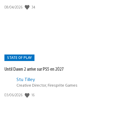
34
Date
08/04/2026
de
publication
:
STATE OF PLAY
Until Dawn 2 arrive sur PS5 en 2027
Postée
Stu Tilley
Creative Director, Firesprite Games
dans
:
16
Date
03/06/2026
state
de
of
publication
:
play