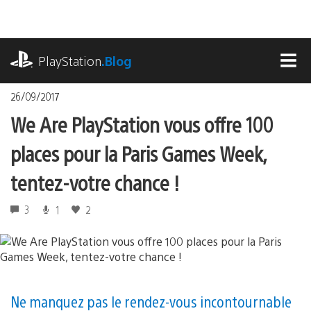
Accéder
au
contenu
playstation.com
PlayStation
.Blog
MEN
26/09/2017
We Are PlayStation vous offre 100
places pour la Paris Games Week,
tentez-votre chance !
3
1
2
Ne manquez pas le rendez-vous incontournable