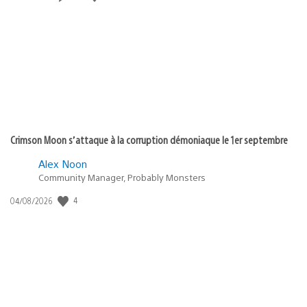
de
publication
:
Crimson Moon s’attaque à la corruption démoniaque le 1er septembre
Alex Noon
Community Manager, Probably Monsters
4
Date
04/08/2026
de
publication
: