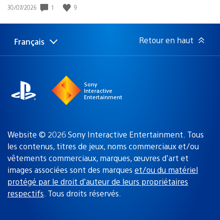
1
9
Date
30/07/2026
de
publication
:
Retour en haut
Français
Choisir
Région
une
actuelle
région
:
Sony
Interactive
Entertainment
Website © 2026 Sony Interactive Entertainment. Tous
les contenus, titres de jeux, noms commerciaux et/ou
vêtements commerciaux, marques, œuvres d’art et
images associées sont des marques
et/ou du matériel
protégé par le droit d’auteur de leurs propriétaires
respectifs
. Tous droits réservés.