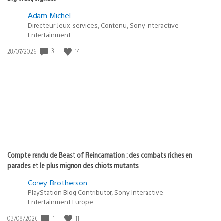
Adam Michel
Directeur Jeux-services, Contenu, Sony Interactive
Entertainment
3
14
Date
28/07/2026
de
publication
:
Compte rendu de Beast of Reincarnation : des combats riches en
parades et le plus mignon des chiots mutants
Corey Brotherson
PlayStation Blog Contributor, Sony Interactive
Entertainment Europe
1
11
Date
03/08/2026