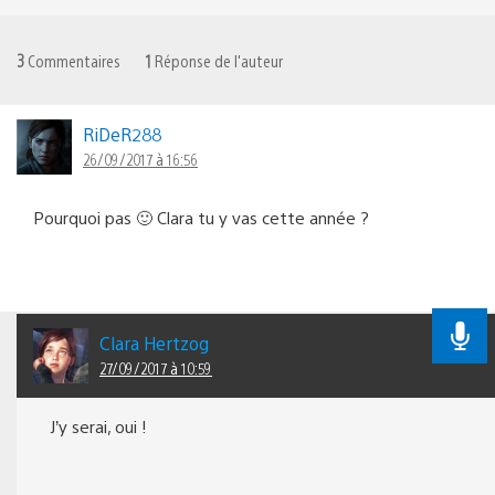
3
Commentaires
1
Réponse de l'auteur
RiDeR288
26/09/2017 à 16:56
Pourquoi pas 🙂 Clara tu y vas cette année ?
Clara Hertzog
27/09/2017 à 10:59
J’y serai, oui !