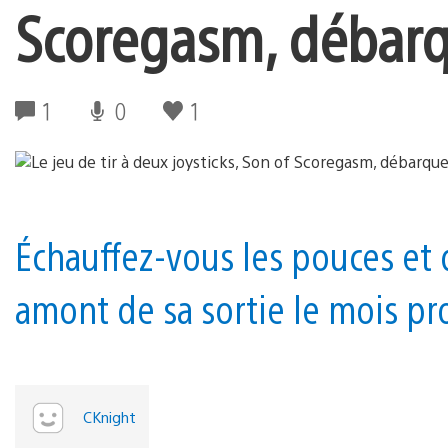
Scoregasm, débarqu
1
0
1
Échauffez-vous les pouces et 
amont de sa sortie le mois pr
CKnight