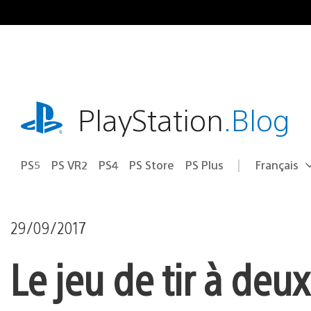
Accéder
au
contenu
playstation.com
PlayStation
.Blog
PS5
PS VR2
PS4
PS Store
PS Plus
Français
Choisir
Région
une
actuelle
région
:
29/09/2017
Le jeu de tir à deux