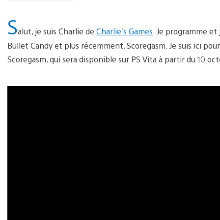
S
alut, je suis Charlie de
Charlie’s Games
. Je programme et 
Bullet Candy et plus récemment, Scoregasm. Je suis ici pour
Scoregasm, qui sera disponible sur PS Vita à partir du 10 oc