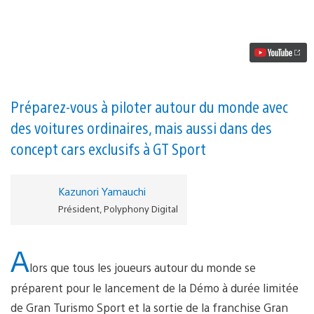
vidéo
Les
voitures
et
circuits
de
Gran
Turismo
Sport
Préparez-vous à piloter autour du monde avec
des voitures ordinaires, mais aussi dans des
concept cars exclusifs à GT Sport
Kazunori Yamauchi
Président, Polyphony Digital
A
lors que tous les joueurs autour du monde se
préparent pour le lancement de la Démo à durée limitée
de Gran Turismo Sport et la sortie de la franchise Gran