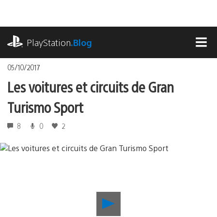
Accéder
au
contenu
playstation.com
PlayStation
.Blog
MEN
05/10/2017
Les voitures et circuits de Gran
Turismo Sport
8
0
2
Lancer
la