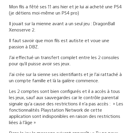
Mon fils a fêté ses 11 ans hier et je lui ai acheté une PS4
(je détiens moi-même un PS4 pro)
Il jouait sur la mienne avant a un seul jeu : DragonBall
Xenoserve 2.
Il faut savoir que mon fils est autiste et voue une
passion à DBZ.
J’ai effectué un transfert complet entre les 2 consoles
pour qu’il puisse avoir ses jeux.
J’ai crée sur la sienne ses identifiants et je l’ai rattaché à
un compte famille et là la galère commence.
Les 2 comptes sont bien configurés et il a accès à tous
les jeux, sauf aux sauvegardes car le contrôle parental
signale qu’a cause des restrictions il n’a pas accès : » Les
fonctionnalités Playstation Network de cette
application sont indisponibles en raison des restrictions
liées à l’âge »
Dans le jeu le message suivant apparaît : « Tu ne peux