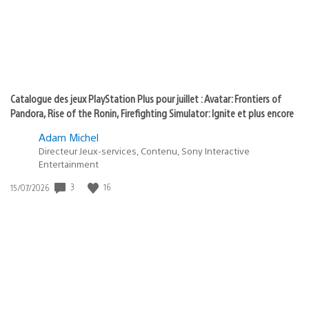
Catalogue des jeux PlayStation Plus pour juillet : Avatar: Frontiers of
Pandora, Rise of the Ronin, Firefighting Simulator: Ignite et plus encore
Adam Michel
Directeur Jeux-services, Contenu, Sony Interactive
Entertainment
3
16
Date
15/07/2026
de
publication
: