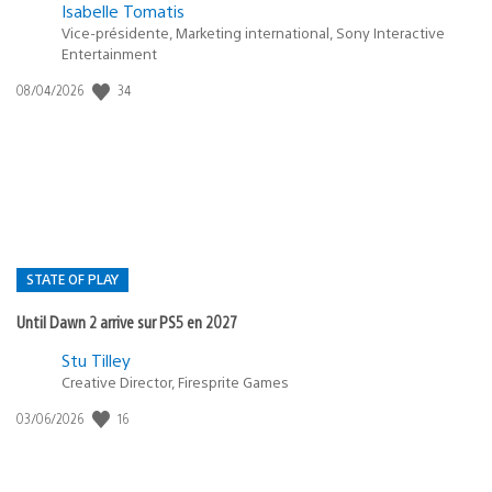
Isabelle Tomatis
Vice-présidente, Marketing international, Sony Interactive
Entertainment
34
Date
08/04/2026
de
publication
:
STATE OF PLAY
Until Dawn 2 arrive sur PS5 en 2027
Postée
Stu Tilley
Creative Director, Firesprite Games
dans
:
16
Date
03/06/2026
state
de
of
publication
:
play