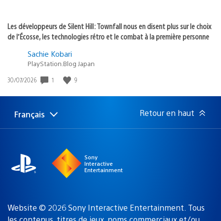
Les développeurs de Silent Hill: Townfall nous en disent plus sur le choix
de l’Écosse, les technologies rétro et le combat à la première personne
Sachie Kobari
PlayStation.Blog Japan
1
9
Date
30/07/2026
de
publication
:
Retour en haut
Français
Choisir
Région
une
actuelle
région
:
Sony
Interactive
Entertainment
Website © 2026 Sony Interactive Entertainment. Tous
les contenus, titres de jeux, noms commerciaux et/ou