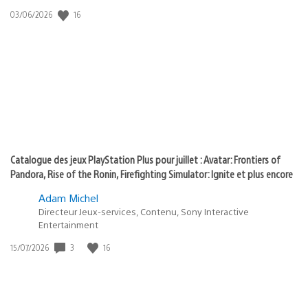
:
16
Date
03/06/2026
state
de
of
publication
:
play
Catalogue des jeux PlayStation Plus pour juillet : Avatar: Frontiers of
Pandora, Rise of the Ronin, Firefighting Simulator: Ignite et plus encore
Adam Michel
Directeur Jeux-services, Contenu, Sony Interactive
Entertainment
3
16
Date
15/07/2026
de
publication
: