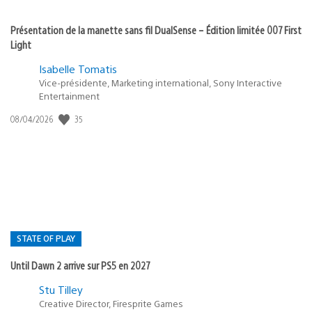
Présentation de la manette sans fil DualSense – Édition limitée 007 First
Light
Isabelle Tomatis
Vice-présidente, Marketing international, Sony Interactive
Entertainment
35
Date
08/04/2026
de
publication
:
STATE OF PLAY
Until Dawn 2 arrive sur PS5 en 2027
Postée
Stu Tilley
Creative Director, Firesprite Games
dans