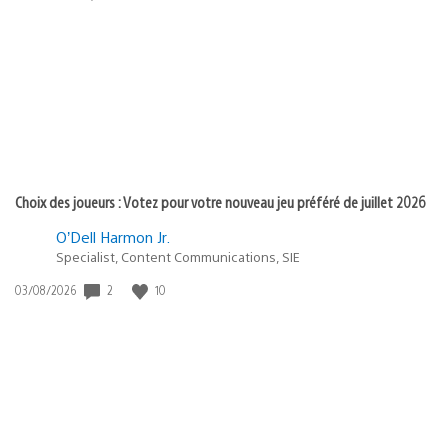
de
publication
:
Choix des joueurs : Votez pour votre nouveau jeu préféré de juillet 2026
O’Dell Harmon Jr.
Specialist, Content Communications, SIE
2
10
Date
03/08/2026
de
publication
: