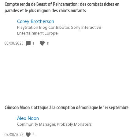
Compte rendu de Beast of Reincarnation : des combats riches en
parades et le plus mignon des chiots mutants
Corey Brotherson
PlayStation Blog Contributor, Sony Interactive
Entertainment Europe
1
11
Date
03/08/2026
de
publication
:
Crimson Moon s’attaque à la corruption démoniaque le 1er septembre
Alex Noon
Community Manager, Probably Monsters
4
Date
04/08/2026