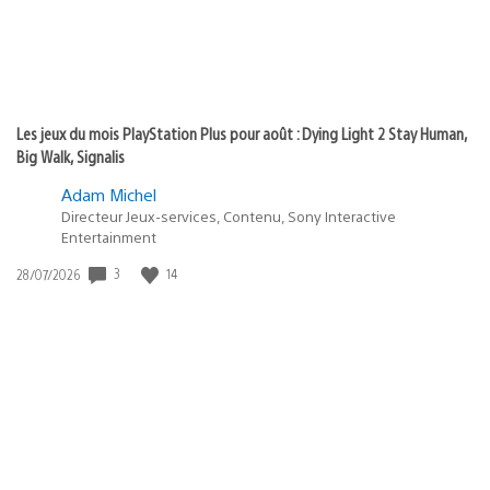
Les jeux du mois PlayStation Plus pour août : Dying Light 2 Stay Human,
Big Walk, Signalis
Adam Michel
Directeur Jeux-services, Contenu, Sony Interactive
Entertainment
3
14
Date
28/07/2026
de
publication
: