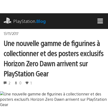
Accéder
au
contenu
playstation.com
PlayStation
.Blog
MEN
13/11/2017
Une nouvelle gamme de figurines à
collectionner et des posters exclusifs
Horizon Zero Dawn arrivent sur
PlayStation Gear
2
0
1