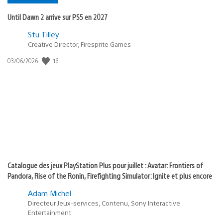
Until Dawn 2 arrive sur PS5 en 2027
Postée
Stu Tilley
Creative Director, Firesprite Games
dans
:
16
Date
03/06/2026
state
de
of
publication
:
play
Catalogue des jeux PlayStation Plus pour juillet : Avatar: Frontiers of
Pandora, Rise of the Ronin, Firefighting Simulator: Ignite et plus encore
Adam Michel
Directeur Jeux-services, Contenu, Sony Interactive
Entertainment