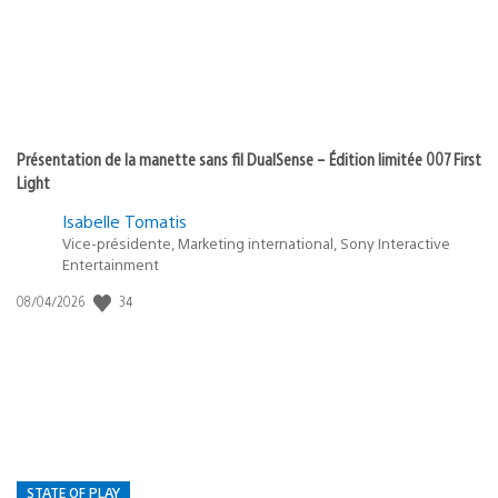
Présentation de la manette sans fil DualSense – Édition limitée 007 First
Light
Isabelle Tomatis
Vice-présidente, Marketing international, Sony Interactive
Entertainment
34
Date
08/04/2026
de
publication
:
STATE OF PLAY