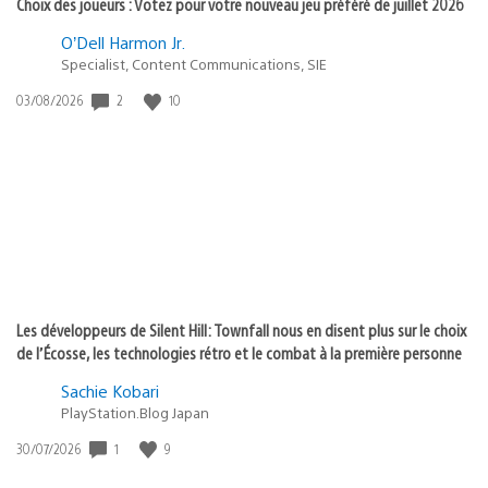
Choix des joueurs : Votez pour votre nouveau jeu préféré de juillet 2026
O’Dell Harmon Jr.
Specialist, Content Communications, SIE
2
10
Date
03/08/2026
de
publication
:
Les développeurs de Silent Hill: Townfall nous en disent plus sur le choix
de l’Écosse, les technologies rétro et le combat à la première personne
Sachie Kobari
PlayStation.Blog Japan
1
9
Date
30/07/2026
de
publication