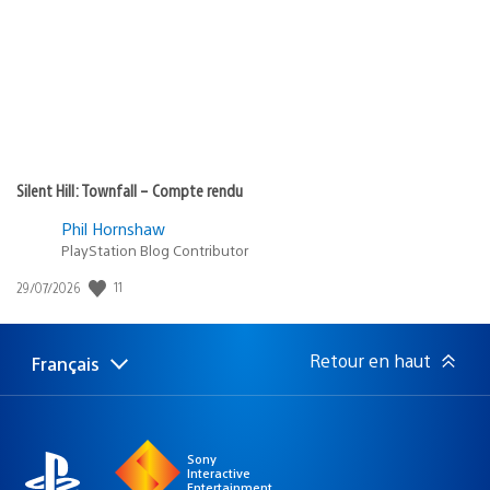
:
Silent Hill: Townfall – Compte rendu
Phil Hornshaw
PlayStation Blog Contributor
11
Date
29/07/2026
de
publication
:
Retour en haut
Français
Choisir
Région
une
actuelle
région
:
Sony
Interactive
Entertainment