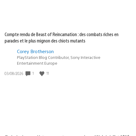
Compte rendu de Beast of Reincarnation : des combats riches en
parades et le plus mignon des chiots mutants
Corey Brotherson
PlayStation Blog Contributor, Sony Interactive
Entertainment Europe
1
11
Date
03/08/2026
de
publication
: