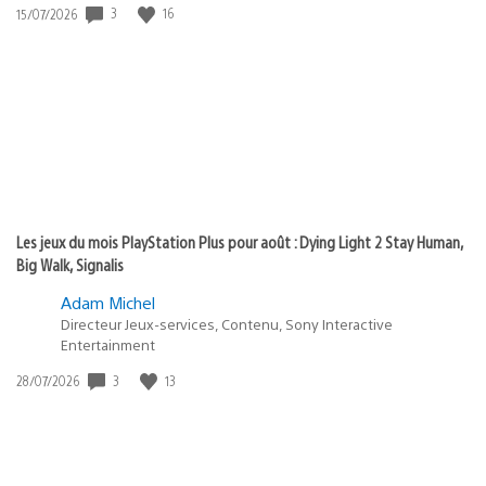
3
16
Date
15/07/2026
de
publication
:
Les jeux du mois PlayStation Plus pour août : Dying Light 2 Stay Human,
Big Walk, Signalis
Adam Michel
Directeur Jeux-services, Contenu, Sony Interactive
Entertainment
3
13
Date
28/07/2026
de
publication
: