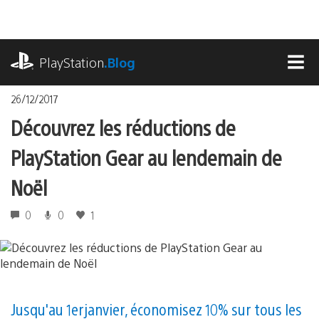
Accéder
au
contenu
playstation.com
PlayStation
.Blog
MEN
26/12/2017
Découvrez les réductions de
PlayStation Gear au lendemain de
Noël
0
0
1
Jusqu'au 1er janvier, économisez 10 % sur tous les