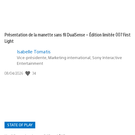
Présentation de la manette sans fil DualSense – Édition limitée 007 First
Light
Isabelle Tomatis
Vice-présidente, Marketing international, Sony Interactive
Entertainment
34
Date
08/04/2026
de
publication
:
STATE OF PLAY