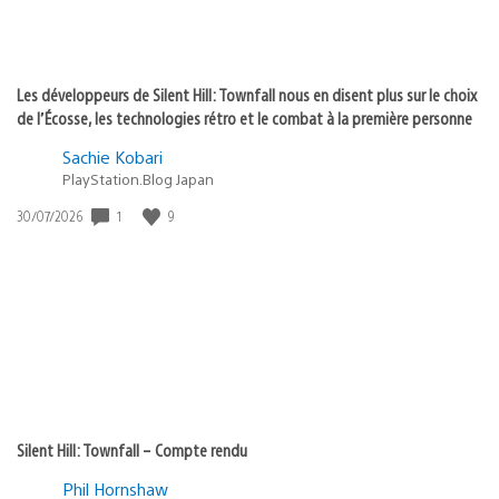
Les développeurs de Silent Hill: Townfall nous en disent plus sur le choix
de l’Écosse, les technologies rétro et le combat à la première personne
Sachie Kobari
PlayStation.Blog Japan
1
9
Date
30/07/2026
de
publication
:
Silent Hill: Townfall – Compte rendu
Phil Hornshaw