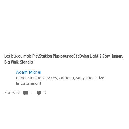
de
publication
:
Les jeux du mois PlayStation Plus pour août : Dying Light 2 Stay Human,
Big Walk, Signalis
Adam Michel
Directeur Jeux-services, Contenu, Sony Interactive
Entertainment
1
13
Date
28/07/2026
de
publication
: