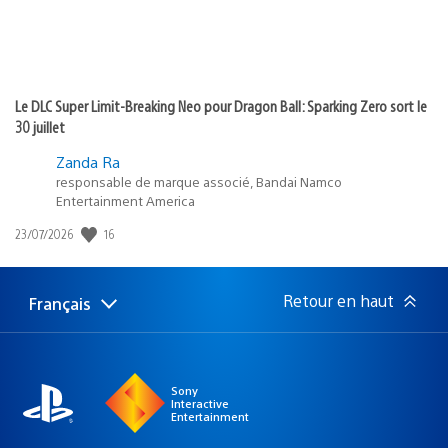
Le DLC Super Limit-Breaking Neo pour Dragon Ball: Sparking Zero sort le
30 juillet
Zanda Ra
responsable de marque associé, Bandai Namco
Entertainment America
16
Date
23/07/2026
de
publication
:
Retour en haut
Français
Choisir
Région
une
actuelle
région
:
Sony
Interactive
Entertainment