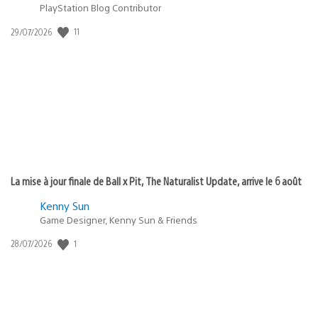
PlayStation Blog Contributor
11
Date
29/07/2026
de
publication
:
La mise à jour finale de Ball x Pit, The Naturalist Update, arrive le 6 août
Kenny Sun
Game Designer, Kenny Sun & Friends
1
Date
28/07/2026
de
publication
: