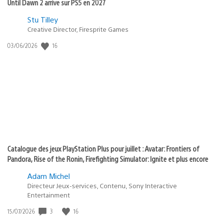
Until Dawn 2 arrive sur PS5 en 2027
Postée
Stu Tilley
Creative Director, Firesprite Games
dans
:
16
Date
03/06/2026
state
de
of
publication
:
play
Catalogue des jeux PlayStation Plus pour juillet : Avatar: Frontiers of
Pandora, Rise of the Ronin, Firefighting Simulator: Ignite et plus encore
Adam Michel
Directeur Jeux-services, Contenu, Sony Interactive
Entertainment
3
16
Date
15/07/2026