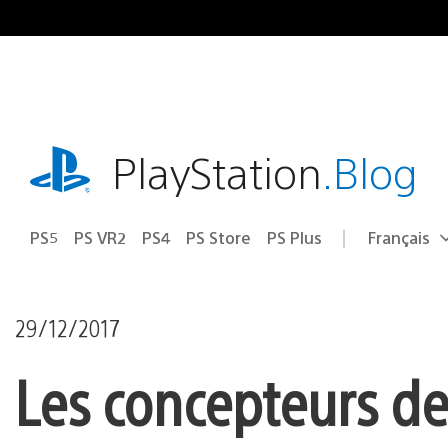
Accéder
au
contenu
playstation.com
PlayStation
.Blog
PS5
PS VR2
PS4
PS Store
PS Plus
Français
Choisir
Région
une
actuelle
région
:
29/12/2017
Les concepteurs de