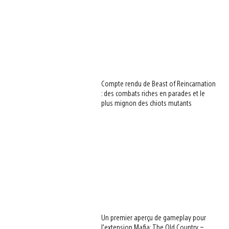
Compte rendu de Beast of Reincarnation
: des combats riches en parades et le
plus mignon des chiots mutants
Un premier aperçu de gameplay pour
l’extension Mafia: The Old Country –