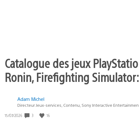
of
publication
:
play
Catalogue des jeux PlayStation
Ronin, Firefighting Simulator:
Adam Michel
Directeur Jeux-services, Contenu, Sony Interactive Entertainmen
3
16
Date
15/07/2026
de
publication
: