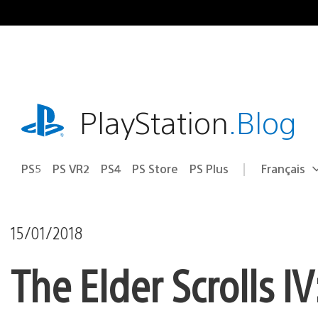
Accéder
au
contenu
playstation.com
PlayStation
.Blog
PS5
PS VR2
PS4
PS Store
PS Plus
Français
Choisir
Région
une
actuelle
région
:
15/01/2018
The Elder Scrolls IV