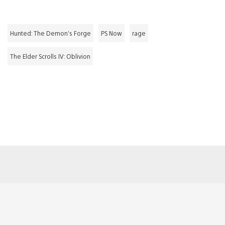
Hunted: The Demon’s Forge
PS Now
rage
The Elder Scrolls IV: Oblivion