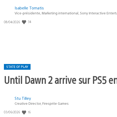
Isabelle Tomatis
Vice-présidente, Marketing international, Sony Interactive Enter
34
Date
08/04/2026
de
publication
:
STATE OF PLAY
Until Dawn 2 arrive sur PS5 e
Postée
Stu Tilley
Creative Director, Firesprite Games
dans
:
16
Date
03/06/2026
state
de