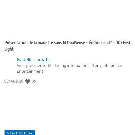
Présentation de la manette sans fil DualSense – Édition limitée 007 First
Light
Isabelle Tomatis
Vice-présidente, Marketing international, Sony Interactive
Entertainment
35
Date
08/04/2026
de
publication
:
STATE OF PLAY