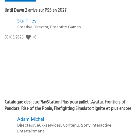
Until Dawn 2 arrive sur PS5 en 2027
Postée
Stu Tilley
Creative Director, Firesprite Games
dans
:
16
Date
03/06/2026
state
de
of
publication
:
play
Catalogue des jeux PlayStation Plus pour juillet : Avatar: Frontiers of
Pandora, Rise of the Ronin, Firefighting Simulator: Ignite et plus encore
Adam Michel
Directeur Jeux-services, Contenu, Sony Interactive
Entertainment