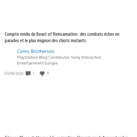
Compte rendu de Beast of Reincarnation : des combats riches en
parades et le plus mignon des chiots mutants
Corey Brotherson
PlayStation Blog Contributor, Sony Interactive
Entertainment Europe
1
11
Date
03/08/2026
de
publication
: