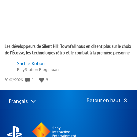
Les développeurs de Silent Hill: Townfall nous en disent plus sur le choix
de l’Écosse, les technologies rétro et le combat à la première personne
Sachie Kobari
PlayStation.Blog Japan
1
9
Date
30/07/2026
de
publication
:
Retour en haut
Français
Choisir
Région
une
actuelle
région
:
Sony
Interactive
Entertainment