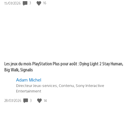
3
16
Date
15/07/2026
de
publication
:
Les jeux du mois PlayStation Plus pour août : Dying Light 2 Stay Human,
Big Walk, Signalis
Adam Michel
Directeur Jeux-services, Contenu, Sony Interactive
Entertainment
3
14
Date
28/07/2026
de
publication
: