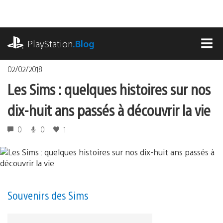
Accéder
au
contenu
playstation.com
PlayStation
.Blog
MEN
02/02/2018
Les Sims : quelques histoires sur nos
dix-huit ans passés à découvrir la vie
0
0
1
Souvenirs des Sims