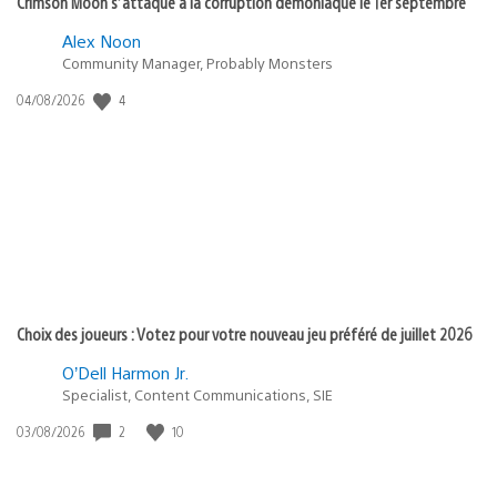
Crimson Moon s’attaque à la corruption démoniaque le 1er septembre
Alex Noon
Community Manager, Probably Monsters
4
Date
04/08/2026
de
publication
:
Choix des joueurs : Votez pour votre nouveau jeu préféré de juillet 2026
O’Dell Harmon Jr.
Specialist, Content Communications, SIE
2
10
Date
03/08/2026
de
publication
: