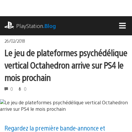
Accéder
au
contenu
playstation.com
PlayStation
.Blog
MEN
26/02/2018
Le jeu de plateformes psychédélique
vertical Octahedron arrive sur PS4 le
mois prochain
0
0
Regardez la première bande-annonce et