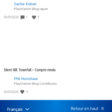
Sachie Kobari
PlayStation.Blog Japan
1
9
Date
30/07/2026
de
publication
:
Silent Hill: Townfall – Compte rendu
Phil Hornshaw
PlayStation Blog Contributor
11
Date
29/07/2026
de
publication
:
Retour en haut
Français
Choisir
Région