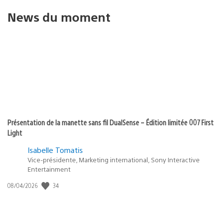
News du moment
Présentation de la manette sans fil DualSense – Édition limitée 007 First
Light
Isabelle Tomatis
Vice-présidente, Marketing international, Sony Interactive
Entertainment
34
Date
08/04/2026
de
publication
: