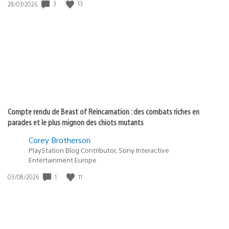
3
13
Date
28/07/2026
de
publication
:
Compte rendu de Beast of Reincarnation : des combats riches en
parades et le plus mignon des chiots mutants
Corey Brotherson
PlayStation Blog Contributor, Sony Interactive
Entertainment Europe
1
11
Date
03/08/2026
de
publication
: