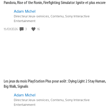
Pandora, Rise of the Ronin, Firefighting Simulator: Ignite et plus encore
Adam Michel
Directeur Jeux-services, Contenu, Sony Interactive
Entertainment
3
16
Date
15/07/2026
de
publication
:
Les jeux du mois PlayStation Plus pour août : Dying Light 2 Stay Human,
Big Walk, Signalis
Adam Michel
Directeur Jeux-services, Contenu, Sony Interactive
Entertainment