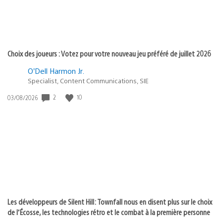
Choix des joueurs : Votez pour votre nouveau jeu préféré de juillet 2026
O’Dell Harmon Jr.
Specialist, Content Communications, SIE
2
10
Date
03/08/2026
de
publication
:
Les développeurs de Silent Hill: Townfall nous en disent plus sur le choix
de l’Écosse, les technologies rétro et le combat à la première personne