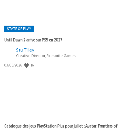
STATE OF PLAY
Until Dawn 2 arrive sur PS5 en 2027
Postée
Stu Tilley
Creative Director, Firesprite Games
dans
:
16
Date
03/06/2026
state
de
of
publication
:
play
Catalogue des jeux PlayStation Plus pour juillet : Avatar: Frontiers of